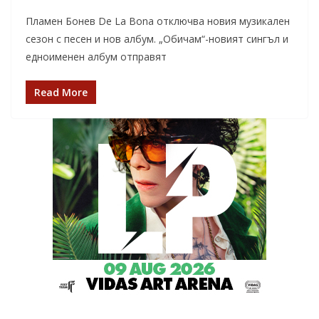
Пламен Бонев De La Bona отключва новия музикален
сезон с песен и нов албум. „Обичам“-новият сингъл и
едноименен албум отправят
Read More