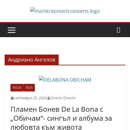
Skip
to
content
Андриано Ангелов
ROCK
ПОП
септември 25, 2024
Directo Directo
Пламен Бонев De La Bona с
„Обичам“- сингъл и албума за
любовта към живота