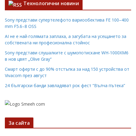
Технологични новини
Sony представи супертелефото вариообектива FE 100–400
mm F5.6–8 OSS
AI не е най-голямата заплаха, а загубата на усещането за
собствената ни професионална стойнос
Sony представи слушалките с шумопотискане WH-1000XM6
в нов цвят „Olive Gray“
Смарт оферти с до 90% отстъпка за над 150 устройства от
Vivacom през август
24 български банди завладяват рок фест “Вълча пътека”
За сайта