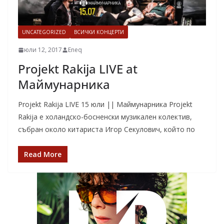
UNCATEGORIZED
ВСИЧКИ КОНЦЕРТИ
юли 12, 2017
Eneq
Projekt Rakija LIVE at
Маймунарника
Projekt Rakija LIVE 15 юли || Маймунарника Projekt
Rakija е холандско-босненски музикален колектив,
събран около китариста Игор Секулович, който по
Read More