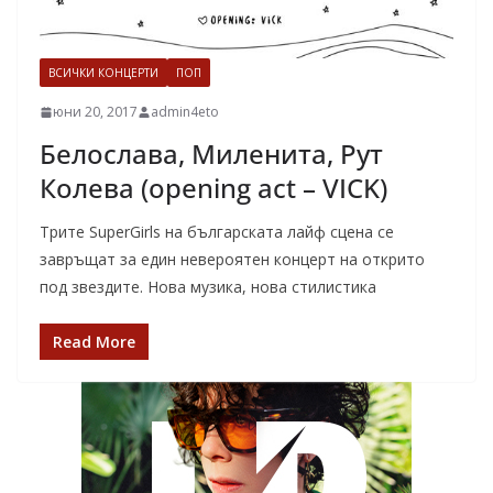
ВСИЧКИ КОНЦЕРТИ
ПОП
юни 20, 2017
admin4eto
Белослава, Миленита, Рут
Колева (opening act – VICK)
Трите SuperGirls на българската лайф сцена се
завръщат за един невероятен концерт на открито
под звездите. Нова музика, нова стилистика
Read More