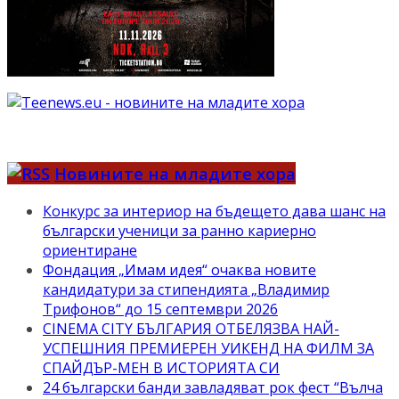
Новините на младите хора
Конкурс за интериор на бъдещето дава шанс на
български ученици за ранно кариерно
ориентиране
Фондация „Имам идея“ очаква новите
кандидатури за стипендията „Владимир
Трифонов“ до 15 септември 2026
CINEMA CITY БЪЛГАРИЯ ОТБЕЛЯЗВА НАЙ-
УСПЕШНИЯ ПРЕМИЕРЕН УИКЕНД НА ФИЛМ ЗА
СПАЙДЪР-МЕН В ИСТОРИЯТА СИ
24 български банди завладяват рок фест “Вълча