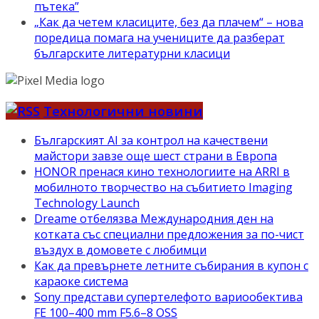
пътека”
„Как да четем класиците, без да плачем“ – нова
поредица помага на учениците да разберат
българските литературни класици
Технологични новини
Българският AI за контрол на качествени
майстори завзе още шест страни в Европа
HONOR пренася кино технологиите на ARRI в
мобилното творчество на събитието Imaging
Technology Launch
Dreame отбелязва Международния ден на
котката със специални предложения за по-чист
въздух в домовете с любимци
Как да превърнете летните събирания в купон с
караоке система
Sony представи супертелефото вариообектива
FE 100–400 mm F5.6–8 OSS