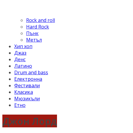
Rock and roll
Hard Rock
Пънк
Метъл
Хип хоп
Джаз
Денс
Латино
Drum and bass
Електронна
Фестивали
Класика
Мюзикъли
Етно
Джон Лорд