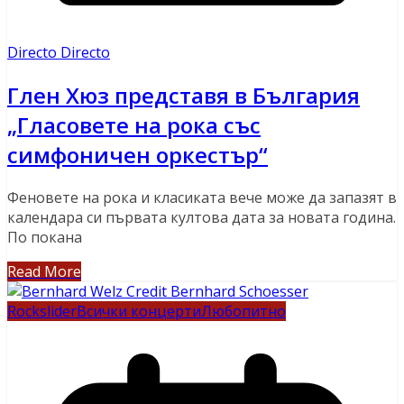
Directo Directo
Глен Хюз представя в България
„Гласовете на рока със
симфоничен оркестър“
Феновете на рока и класиката вече може да запазят в
календара си първата култова дата за новата година.
По покана
Read More
Rock
slider
Всички концерти
Любопитно