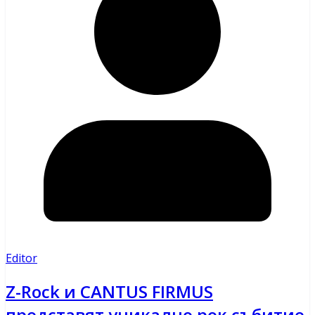
Editor
Z-Rock и CANTUS FIRMUS
представят уникално рок събитие