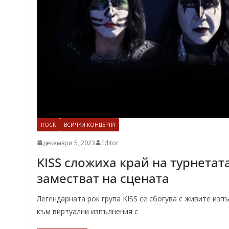
ROCK
ВСИЧКИ КОНЦЕРТИ
декември 5, 2023
Editor
KISS сложиха край на турнетат
заместват на сцената
Легендарната рок група KISS се сбогува с живите из
към виртуални изпълнения с