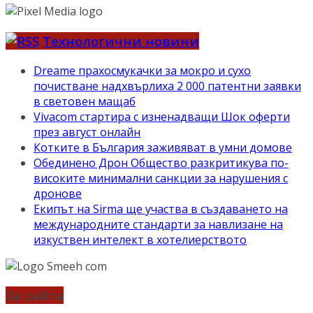
Технологични новини
Dreame прахосмукачки за мокро и сухо
почистване надхвърлиха 2 000 патентни заявки
в световен мащаб
Vivacom стартира с изненадващи Шок оферти
през август онлайн
Котките в България заживяват в умни домове
Обединено Дрон Общество разкритикува по-
високите минимални санкции за нарушения с
дронове
Екипът на Sirma ще участва в създаването на
международните стандарти за навлизане на
изкуствен интелект в хотелиерството
За сайта