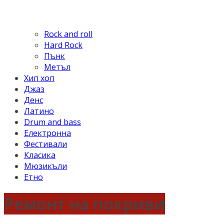
Rock and roll
Hard Rock
Пънк
Метъл
Хип хоп
Джаз
Денс
Латино
Drum and bass
Електронна
Фестивали
Класика
Мюзикъли
Етно
Ремонт на покриви