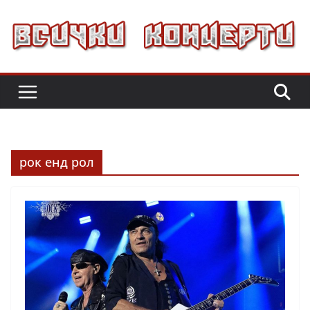
Skip
to
content
рок енд рол