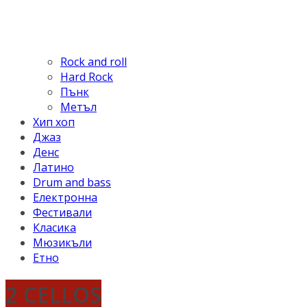
Rock and roll
Hard Rock
Пънк
Метъл
Хип хоп
Джаз
Денс
Латино
Drum and bass
Електронна
Фестивали
Класика
Мюзикъли
Етно
2 CELLOS