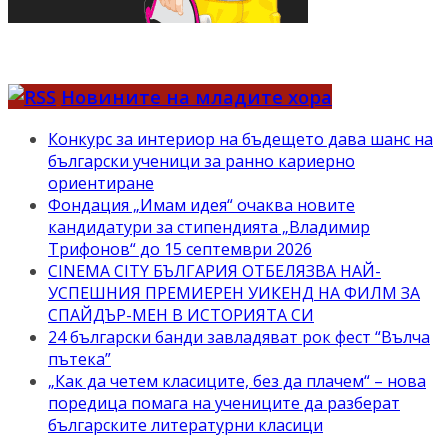
Новините на младите хора
Конкурс за интериор на бъдещето дава шанс на
български ученици за ранно кариерно
ориентиране
Фондация „Имам идея“ очаква новите
кандидатури за стипендията „Владимир
Трифонов“ до 15 септември 2026
CINEMA CITY БЪЛГАРИЯ ОТБЕЛЯЗВА НАЙ-
УСПЕШНИЯ ПРЕМИЕРЕН УИКЕНД НА ФИЛМ ЗА
СПАЙДЪР-МЕН В ИСТОРИЯТА СИ
24 български банди завладяват рок фест “Вълча
пътека”
„Как да четем класиците, без да плачем“ – нова
поредица помага на учениците да разберат
българските литературни класици