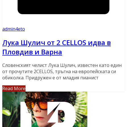
admin4eto
Лука Шулич от 2 CELLOS идва в
Пловдив и Варна
Словенският челист Лука Шулич, известен като един
от прочутите 2CELLOS, тръгна на европейската си
обиколка. Придружен е от младия пианист
Read More