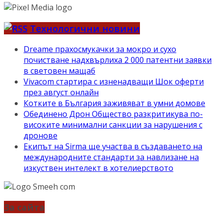
Технологични новини
Dreame прахосмукачки за мокро и сухо
почистване надхвърлиха 2 000 патентни заявки
в световен мащаб
Vivacom стартира с изненадващи Шок оферти
през август онлайн
Котките в България заживяват в умни домове
Обединено Дрон Общество разкритикува по-
високите минимални санкции за нарушения с
дронове
Екипът на Sirma ще участва в създаването на
международните стандарти за навлизане на
изкуствен интелект в хотелиерството
За сайта