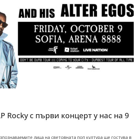
P Rocky с първи концерт у нас на 9
азпознаваемите лица на световната поп култура ще гостува в