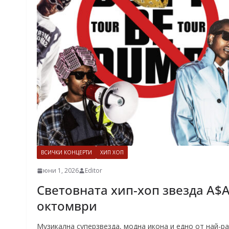
ВСИЧКИ КОНЦЕРТИ
ХИП ХОП
юни 1, 2026
Editor
Световната хип-хоп звезда A$A
октомври
Музикална суперзвезда, модна икона и едно от най-р