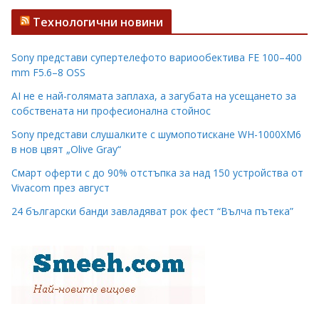
Технологични новини
Sony представи супертелефото вариообектива FE 100–400
mm F5.6–8 OSS
AI не е най-голямата заплаха, а загубата на усещането за
собствената ни професионална стойнос
Sony представи слушалките с шумопотискане WH-1000XM6
в нов цвят „Olive Gray“
Смарт оферти с до 90% отстъпка за над 150 устройства от
Vivacom през август
24 български банди завладяват рок фест “Вълча пътека”