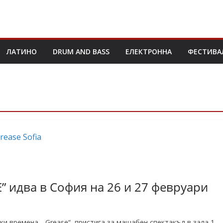
ЛАТИНО
DRUM AND BASS
ЕЛЕКТРОННА
ФЕСТИВА
 идва в София на 26 и 27 февруари
и времена, „Grease“, пристига за мащабен спектакъл в зала 1