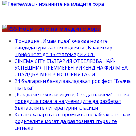
Новините на младите хора
Фондация „Имам идея“ очаква новите
кандидатури за стипендията „Владимир
Трифонов“ до 15 септември 2026
CINEMA CITY БЪЛГАРИЯ ОТБЕЛЯЗВА НАЙ-
УСПЕШНИЯ ПРЕМИЕРЕН УИКЕНД НА ФИЛМ ЗА
СПАЙДЪР-МЕН В ИСТОРИЯТА СИ
24 български банди завладяват рок фест “Вълча
пътека”
„Как да четем класиците, без да плачем“ – нова
поредица помага на учениците да разберат
българските литературни класици
Когато хазартът се промъква незабелязано: как
родителите могат да разпознаят първите
сигнали