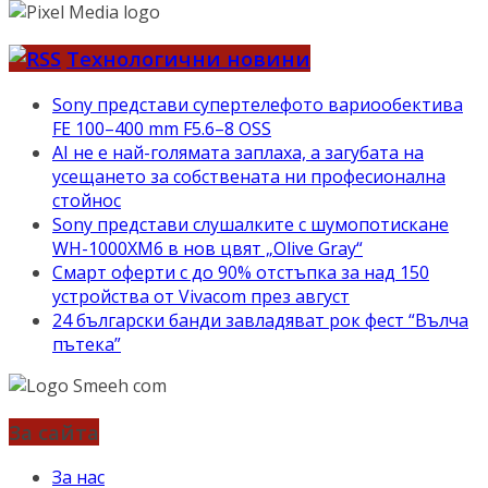
Технологични новини
Sony представи супертелефото вариообектива
FE 100–400 mm F5.6–8 OSS
AI не е най-голямата заплаха, а загубата на
усещането за собствената ни професионална
стойнос
Sony представи слушалките с шумопотискане
WH-1000XM6 в нов цвят „Olive Gray“
Смарт оферти с до 90% отстъпка за над 150
устройства от Vivacom през август
24 български банди завладяват рок фест “Вълча
пътека”
За сайта
За нас