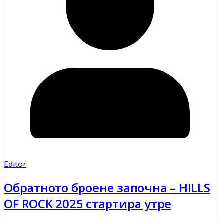
Editor
Обратното броене започна – HILLS
OF ROCK 2025 стартира утре