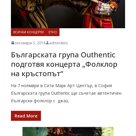
ВСИЧКИ КОНЦЕРТИ
ЕТНО
октомври 5, 2018
admin4eto
Българската група Outhentic
подготвя концерта „Фолклор
на кръстопът“
На 7 ноември в Сити Марк Арт Център, в София
българската група Outhentic ще съчетае автентичен
български фолклор с джаз,
Read More