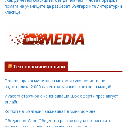
„Как да четем класиците, без да плачем“ – нова поредица
помага на учениците да разберат българските литературни
класици
Технологични новини
Dreame прахосмукачки за мокро и сухо почистване
надхвърлиха 2 000 патентни заявки в световен мащаб
Vivacom стартира с изненадващи Шок оферти през август
онлайн
Котките в България заживяват в умни домове
Обединено Дрон Общество разкритикува по-високите
минимални санкции за нарушения с дронове