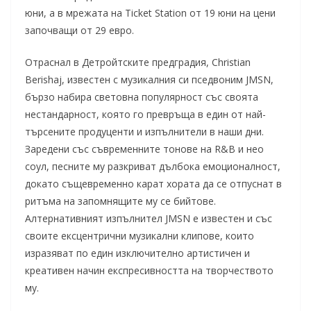
юни, а в мрежата на Ticket Station от 19 юни на цени
започващи от 29 евро.
Oтраснал в Детройтските предградия, Christian
Berishaj, известен с музикалния си пседвоним JMSN,
бързо набира световна популярност със своята
нестандарност, която го превръща в един от най-
търсените продуценти и изпълнители в наши дни.
Заредени със съвременните тонове на R&B и нео
соул, песните му разкриват дълбока емоционалност,
докато същевременно карат хората да се отпуснат в
ритъма на запомнящите му се бийтове.
Алтернативният изпълнител JMSN е известен и със
своите екcцентрични музикални клипове, които
изразяват по един изключително артистичен и
креативен начин експресивността на творчеството
му.