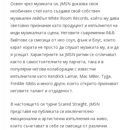
Освен чрез музиката си, JMSN доказва своя
необичаен стил като създава свой собствен
музикален лейбъл White Room Records, който му дава
световно признание като продуцент и изпълнител на
инди музикалната сцена. Неговите съвременни R&B
бийтове са смесица от нео соул, фънк и блус, които
карат хората не просто да слушат музиката му, а и да
я усещат. Характерните за JMSN ритми се отличават
както в самостоятелните му парчета, така и в
популярни негови колаборации с известни
изпълнители като Kendrick Lamar, Mac Miller, Tyga,
Freddie Gibbs и много други, които открито признават
неговите талант и отдаденост.
В настоящето си турне Scared Straight, JMSN
представя на публиката си изключително
емоционални и артистични изпълнения на живо,
които съчетават в себе си смесица от различни