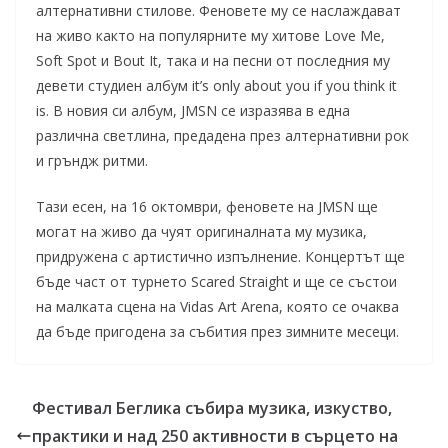
алтернативни стилове. Феновете му се наслаждават
на живо както на популярните му хитове Love Me,
Soft Spot и Bout It, така и на песни от последния му
девети студиен албум it’s only about you if you think it
is. В новия си албум, JMSN се изразява в една
различна светлина, предадена през алтернативни рок
и гръндж ритми.
Тази есен, на 16 октомври, феновете на JMSN ще
могат на живо да чуят оригиналната му музика,
придружена с артистично изпълнение. Концертът ще
бъде част от турнето Scared Straight и ще се състои
на малката сцена на Vidas Art Arena, която се очаква
да бъде пригодена за събития през зимните месеци.
Фестивал Беглика събира музика, изкуство,
практики и над 250 активности в сърцето на