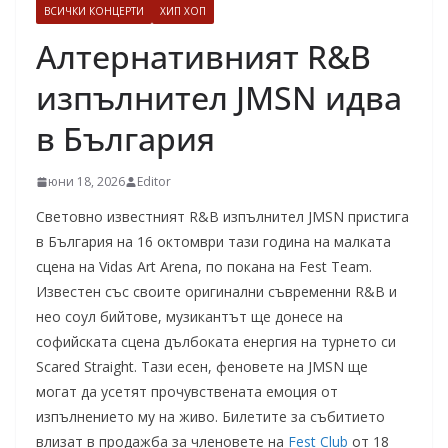
ВСИЧКИ КОНЦЕРТИ
ХИП ХОП
Алтернативният R&B
изпълнител JMSN идва
в България
юни 18, 2026
Editor
Световно известният R&B изпълнител JMSN пристига
в България на 16 октомври тази година на малката
сцена на Vidas Art Arena, по покана на Fest Team.
Известен със своите оригинални съвременни R&B и
нео соул бийтове, музикантът ще донесе на
софийската сцена дълбоката енергия на турнето си
Scared Straight. Тази есен, феновете на JMSN ще
могат да усетят прочувствената емоция от
изпълнението му на живо. Билетите за събитието
влизат в продажба за членовете на
Fest Club
от 18