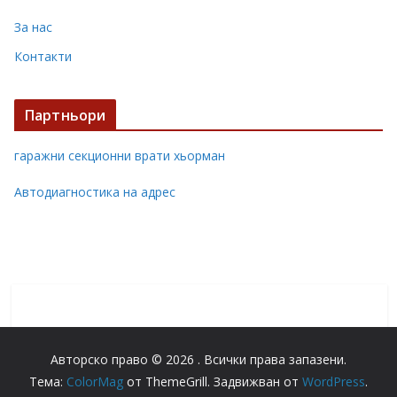
За нас
Контакти
Партньори
гаражни секционни врати хьорман
Автодиагностика на адрес
Авторско право © 2026
. Всички права запазени.
Тема:
ColorMag
от ThemeGrill. Задвижван от
WordPress
.