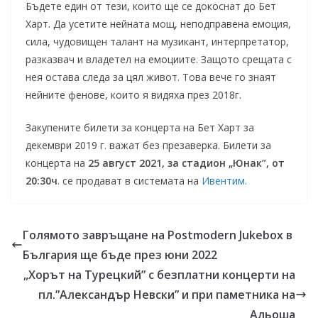
Бъдете един от тези, които ще се докоснат до Бет
Харт. Да усетите нейната мощ, неподправена емоция,
сила, чудовищен талант на музикант, интерпретатор,
разказвач и владетел на емоциите. Защото срещата с
нея остава следа за цял живот. Това вече го знаят
нейните фенове, които я видяха през 2018г.
Закупените билети за концерта на Бет Харт за
декември 2019 г. важат без презаверка. Билети за
концерта на
25 август 2021, за стадион „Юнак”, от
20:30ч
. се продават в системата на
Ивентим.
Голямото завръщане на Postmodern Jukebox в
България ще бъде през юни 2022
„Хорът на Турецкий” с безплатни концерти на
пл.”Александър Невски” и при паметника на
Альоша