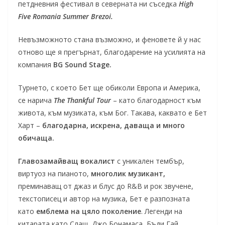
петдневния фестивал в северната ни съседка
High
Five Romania Summer Brezoi.
Невъзможното стана възможно, и феновете й у нас
отново ще я прегърнат, благодарение на усилията на
компания
BG Sound Stage.
Турнето, с което Бет ще обиколи Европа и Америка,
се нарича
The Thankful Tour
– като благодарност към
живота, към музиката, към Бог. Такава, каквато е Бет
Харт –
благодарна, искрена, даваща и много
обичаща.
Главозамайващ вокалист
с уникален тембър,
виртуоз на пианото,
многолик музикант,
преминаващ от джаз и блус до R&B и рок звучене,
текстописец и автор на музика, Бет е разпозната
като
емблема на цяло поколение
. Легенди на
китарата като Слаш, Джо Бонамаса, Бъди Гай