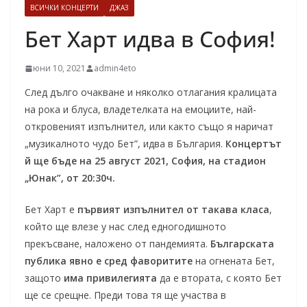
ВСИЧКИ КОНЦЕРТИ
ДЖАЗ
Бет Харт идва в София!
юни 10, 2021
admin4eto
След дълго очакване и няколко отлагания кралицата
на рока и блуса, владетелката на емоциите, най-
откровеният изпълнител, или както също я наричат
„музикалното чудо Бет”, идва в България.
Концертът
й ще бъде на 25 август 2021, София, на стадион
„Юнак”, от 20:30ч.
Бет Харт е
първият изпълнител от такава класа
,
който ще влезе у нас след едногодишното
прекъсване, наложено от пандемията.
Българската
публика явно е сред фаворитите
на огнената Бет,
защото
има привилегията
да е втората, с която Бет
ще се срещне. Преди това тя ще участва в