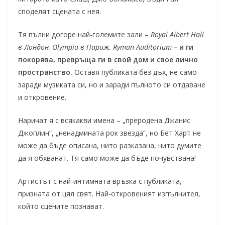
споделят сцената с нея.
Тя пълни догоре най-големите зали –
Royal Albert Hall
в Лондон
,
Olympia
в Париж, Ryman Auditorium
–
и ги
покорява, превръща ги в свой дом и свое лично
пространство.
Оставя публиката без дъх, не само
заради музиката си, но и заради пълното си отдаване
и откровение.
Наричат я с всякакви имена – „преродена Джанис
Джоплин”, „ненадмината рок звезда”, но Бет Харт не
може да бъде описана, нито разказана, нито думите
да я обхванат. Тя само може да бъде почувствана!
Артистът с най-интимната връзка с публиката,
призната от цял свят. Най-откровеният изпълнител,
който сцените познават.