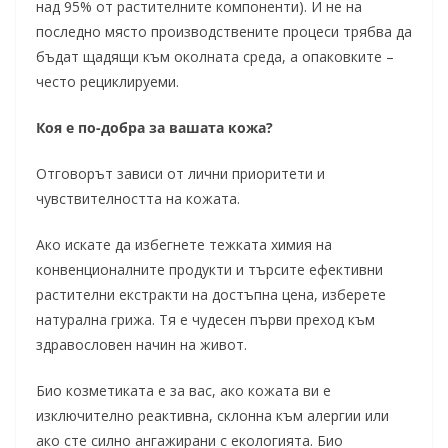
над 95% от растителните компоненти). И не на
последно място производствените процеси трябва да
бъдат щадящи към околната среда, а опаковките –
често рециклируеми.
Коя е по-добра за вашата кожа?
Отговорът зависи от лични приоритети и
чувствителността на кожата.
Ако искате да избегнете тежката химия на
конвенционалните продукти и търсите ефективни
растителни екстракти на достъпна цена, изберете
натурална грижа. Тя е чудесен първи преход към
здравословен начин на живот.
Био козметиката е за вас, ако кожата ви е
изключително реактивна, склонна към алергии или
ако сте силно ангажирани с екологията. Био