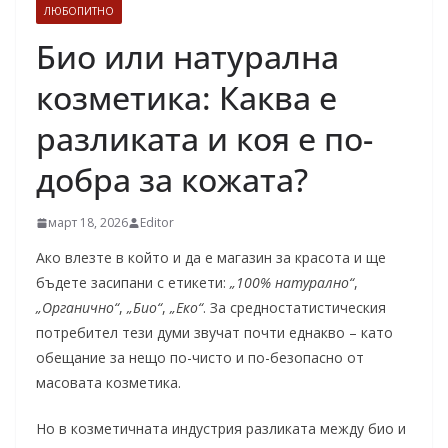
ЛЮБОПИТНО
Био или натурална
козметика: Каква е
разликата и коя е по-
добра за кожата?
март 18, 2026
Editor
Ако влезте в който и да е магазин за красота и ще
бъдете засипани с етикети:
„100% натурално“
,
„Органично“
,
„Био“
,
„Еко“
. За средностатистическия
потребител тези думи звучат почти еднакво – като
обещание за нещо по-чисто и по-безопасно от
масовата козметика.
Но в козметичната индустрия разликата между био и