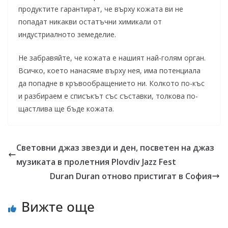
продуктите гарантират, че върху кожата ви не
попадат никакви остатъчни химикали от
индустриалното земеделие.
Не забравяйте, че кожата е нашият най-голям орган.
Всичко, което нанасяме върху нея, има потенциала
да попадне в кръвообращението ни. Колкото по-къс
и разбираем е списъкът със съставки, толкова по-
щастлива ще бъде кожата.
Световни джаз звезди и ден, посветен на джаз
музиката в пролетния Plovdiv Jazz Fest
Duran Duran отново пристигат в София
Вижте още