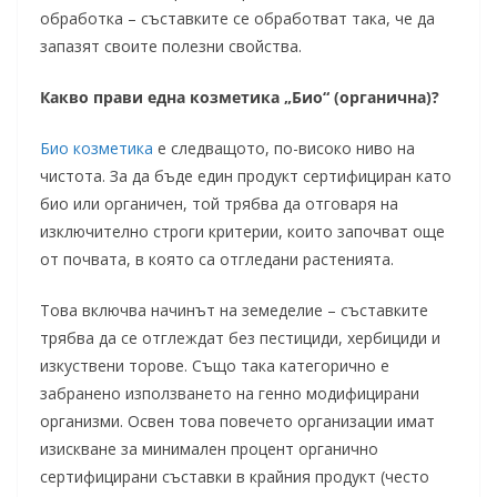
обработка – съставките се обработват така, че да
запазят своите полезни свойства.
Какво прави една козметика „Био“ (органична)?
Био козметика
е следващото, по-високо ниво на
чистота. За да бъде един продукт сертифициран като
био или органичен, той трябва да отговаря на
изключително строги критерии, които започват още
от почвата, в която са отгледани растенията.
Това включва начинът на земеделие – съставките
трябва да се отглеждат без пестициди, хербициди и
изкуствени торове. Също така категорично е
забранено използването на генно модифицирани
организми. Освен това повечето организации имат
изискване за минимален процент органично
сертифицирани съставки в крайния продукт (често