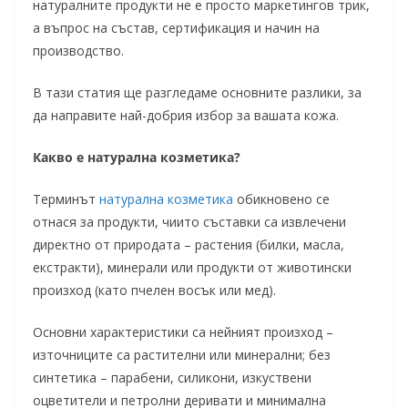
натуралните продукти не е просто маркетингов трик,
а въпрос на състав, сертификация и начин на
производство.
В тази статия ще разгледаме основните разлики, за
да направите най-добрия избор за вашата кожа.
Какво е натурална козметика?
Терминът
натурална козметика
обикновено се
отнася за продукти, чиито съставки са извлечени
директно от природата – растения (билки, масла,
екстракти), минерали или продукти от животински
произход (като пчелен восък или мед).
Основни характеристики са нейният произход –
източниците са растителни или минерални; без
синтетика – парабени, силикони, изкуствени
оцветители и петролни деривати и минимална