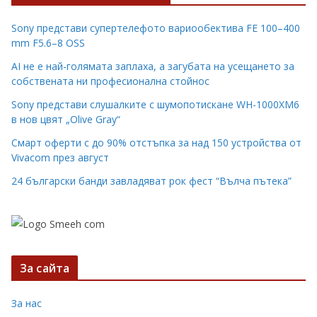
Sony представи супертелефото вариообектива FE 100–400
mm F5.6–8 OSS
AI не е най-голямата заплаха, а загубата на усещането за
собствената ни професионална стойнос
Sony представи слушалките с шумопотискане WH-1000XM6
в нов цвят „Olive Gray“
Смарт оферти с до 90% отстъпка за над 150 устройства от
Vivacom през август
24 български банди завладяват рок фест “Вълча пътека”
За сайта
За нас