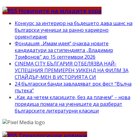
Новините на младите хора
Конкурс за интериор на бъдещето дава шанс на
български ученици за ранно кариерно
ориентиране
Фондация „Имам идея“ очаква новите
кандидатури за стипендията „Владимир
Трифонов“ до 15 септември 2026
CINEMA CITY БЪЛГАРИЯ ОТБЕЛЯЗВА НАЙ-
УСПЕШНИЯ ПРЕМИЕРЕН УИКЕНД НА ФИЛМ ЗА
СПАЙДЪР-МЕН В ИСТОРИЯТА СИ
24 български банди завладяват рок фест “Вълча
пътека”
„Как да четем класиците, без да плачем“ – нова
поредица помага на учениците да разберат
българските литературни класици
Технологични новини