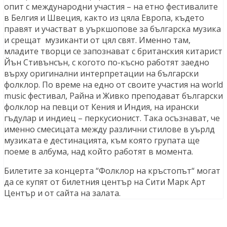
опит с международни участия – на етно фестивалите
в Белгия и Швеция, както из цяла Европа, където
правят и участват в уъркшопове за българска музика
и срещат музиканти от цял свят. Именно там,
младите творци се запознават с британския китарист
Йън Стивънсън, с когото по-късно работят заедно
върху оригинални интерпретации на български
фолклор. По време на едно от своите участия на world
music фестивал, Райна и Живко преподават български
фолклор на певци от Кения и Индия, на ирански
гъдулар и индиец – перкусионист. Така осъзнават, че
именно смесицата между различни стилове в уърлд
музиката е дестинацията, към която групата ще
поеме в албума, над който работят в момента.
Билетите за концерта “Фолклор на кръстопът“ могат
да се купят от билетния център на Сити Марк Арт
Център и от сайта на залата.