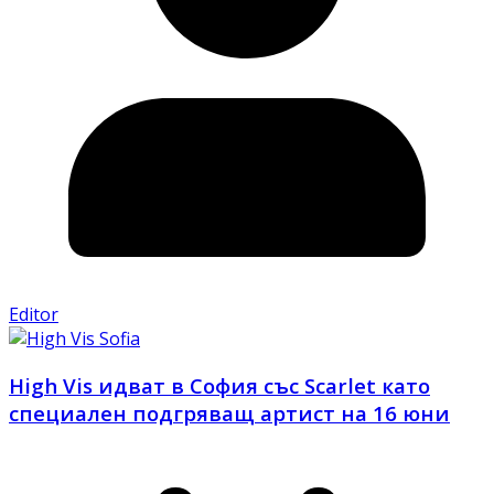
Editor
High Vis идват в София със Scarlet като
специален подгряващ артист на 16 юни