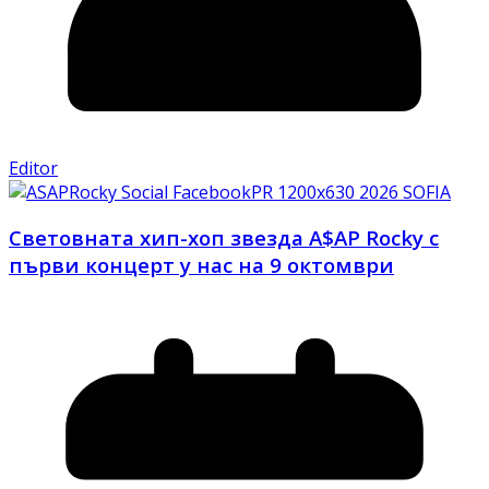
Editor
Световната хип-хоп звезда A$AP Rocky с
първи концерт у нас на 9 октомври