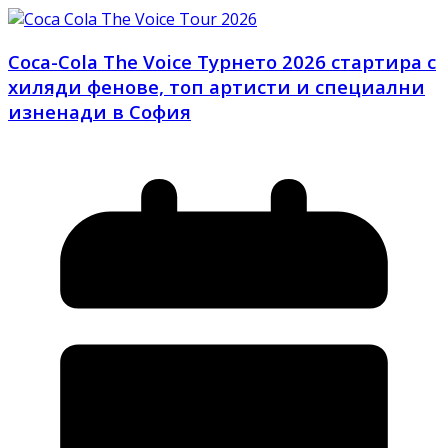
Coca-Cola The Voice Турнето 2026 стартира с
хиляди фенове, топ артисти и специални
изненади в София