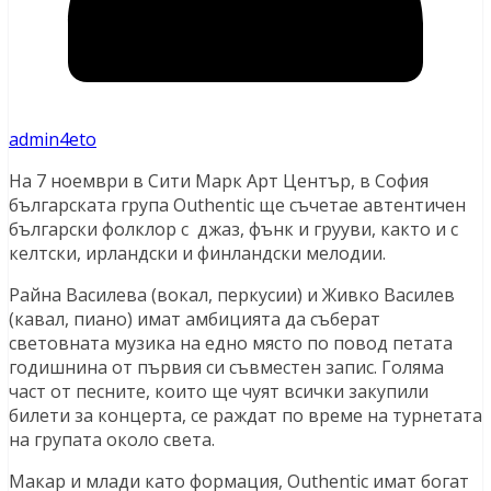
admin4eto
На 7 ноември в Сити Марк Арт Център, в София
българската група Outhentic ще съчетае автентичен
български фолклор с джаз, фънк и грууви, както и с
келтски, ирландски и финландски мелодии.
Райна Василева (вокал, перкусии) и Живко Василев
(кавал, пиано) имат амбицията да съберат
световната музика на едно място по повод петата
годишнина от първия си съвместен запис. Голяма
част от песните, които ще чуят всички закупили
билети за концерта, се раждат по време на турнетата
на групата около света.
Макар и млади като формация, Outhentic имат богат