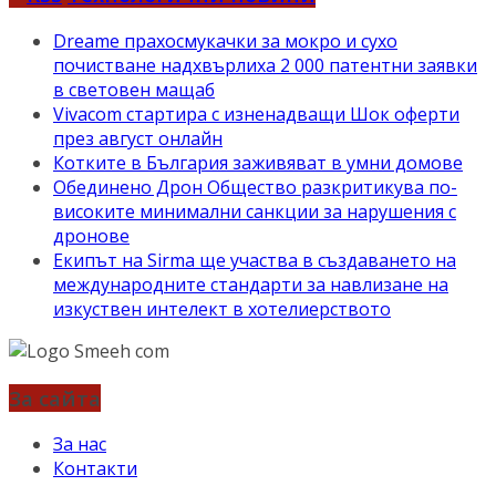
Dreame прахосмукачки за мокро и сухо
почистване надхвърлиха 2 000 патентни заявки
в световен мащаб
Vivacom стартира с изненадващи Шок оферти
през август онлайн
Котките в България заживяват в умни домове
Обединено Дрон Общество разкритикува по-
високите минимални санкции за нарушения с
дронове
Екипът на Sirma ще участва в създаването на
международните стандарти за навлизане на
изкуствен интелект в хотелиерството
За сайта
За нас
Контакти