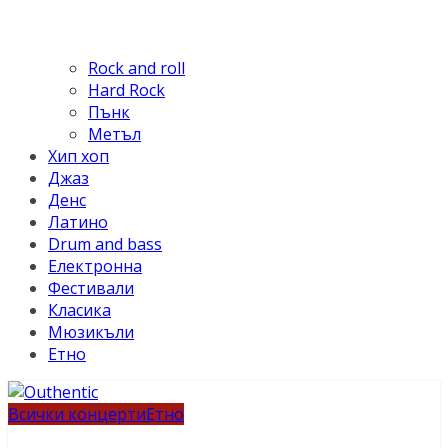
Rock and roll
Hard Rock
Пънк
Метъл
Хип хоп
Джаз
Денс
Латино
Drum and bass
Електронна
Фестивали
Класика
Мюзикъли
Етно
Всички концерти
Етно