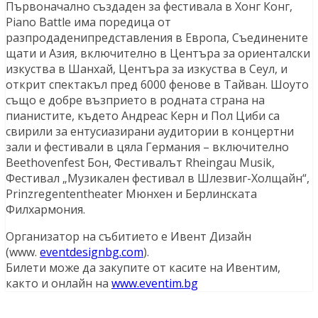
Първоначално създаден за фестивала в Хонг Конг,
Piano Battle има поредица от
разпродаденипредставления в Европа, Съединените
щати и Азия, включително в Центъра за ориенталски
изкуства в Шанхай, Центъра за изкуства в Сеул, и
открит спектакъл пред 6000 фенове в Тайван. Шоуто
също е добре възприето в родната страна на
пианистите, където Андреас Керн и Пол Циби са
свирили за ентусиазирани аудитории в концертни
зали и фестивали в цяла Германия – включително
Beethovenfest Бон, Фестивалът Rheingau Musik,
Фестивал „Музикален фестивал в Шлезвиг-Холщайн“,
Prinzregententheater Мюнхен и Берлинската
Филхармония.
Организатор на събитието е Ивент Дизайн
(www.
eventdesignbg.com
).
Билети може да закупите от касите на Ивентим,
както и онлайн на
www.eventim.bg