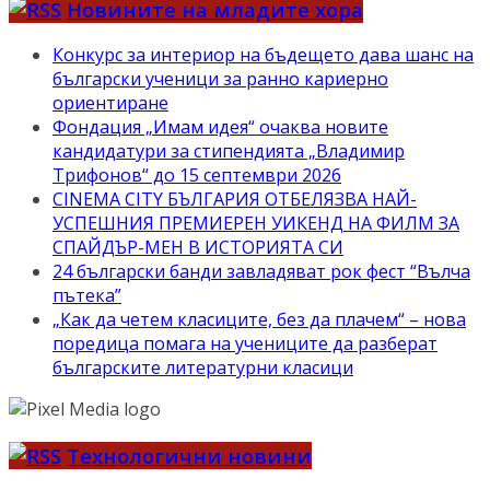
Новините на младите хора
Конкурс за интериор на бъдещето дава шанс на
български ученици за ранно кариерно
ориентиране
Фондация „Имам идея“ очаква новите
кандидатури за стипендията „Владимир
Трифонов“ до 15 септември 2026
CINEMA CITY БЪЛГАРИЯ ОТБЕЛЯЗВА НАЙ-
УСПЕШНИЯ ПРЕМИЕРЕН УИКЕНД НА ФИЛМ ЗА
СПАЙДЪР-МЕН В ИСТОРИЯТА СИ
24 български банди завладяват рок фест “Вълча
пътека”
„Как да четем класиците, без да плачем“ – нова
поредица помага на учениците да разберат
българските литературни класици
Технологични новини