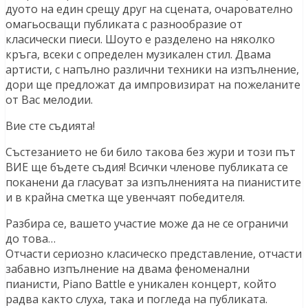
дуото на един срещу друг на сцената, очарователно
омагьосващи публиката с разнообразие от
класически пиеси. Шоуто е разделено на няколко
кръга, всеки с определен музикален стил. Двама
артисти, с напълно различни техники на изпълнение,
дори ще
предложат да импровизират на пожеланите
от Вас мелодии.
Вие сте съдията!
Състезанието не би било такова без жури и този път
ВИЕ ще бъдете съдия! Всички членове публиката се
поканени да гласуват за изпълненията на пианистите
и в крайна сметка ще увенчаят победителя.
Разбира се, вашето участие може да не се ограничи
до това…
Отчасти сериозно класическо представление, отчасти
забавно изпълнение на двама феноменални
пианисти, Piano Battle e уникален концерт, който
радва както слуха, така и погледа на публиката.