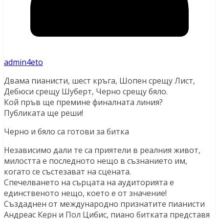
admin4eto
Двама пианисти, шест кръга, Шопен срещу Лист,
Дебюси срещу Шуберт, Черно срещу бяло.
Кой пръв ще премине финалната линия?
Публиката ще реши!
Черно и бяло са готови за битка
Независимо дали те са приятели в реалния живот,
милостта е последното нещо в съзнанието им,
когато се състезават на сцената.
Спечелването на сърцата на аудиторията е
единственото нещо, което е от значение!
Създаднен от международно признатите пианисти
Андреас Керн и Пол Цибис, пиано битката представя