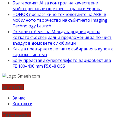
Българският AI за контрол на качествени
майстори завзе още шест страни в Европа
HONOR пренася кино технологиите на ARRI в
мобилното творчество на събитието Imaging
Technology Launch
Dreame отбелязва Международния ден на
котката със специални предложения за по-чист
въздух в домовете с любимци
Как да превърнете летните събирания в купон с
караоке система
Sony представи супертелефото вариообектива
FE 100–400 mm F5.6–8 OSS
За сайта
За нас
Контакти
Партньори