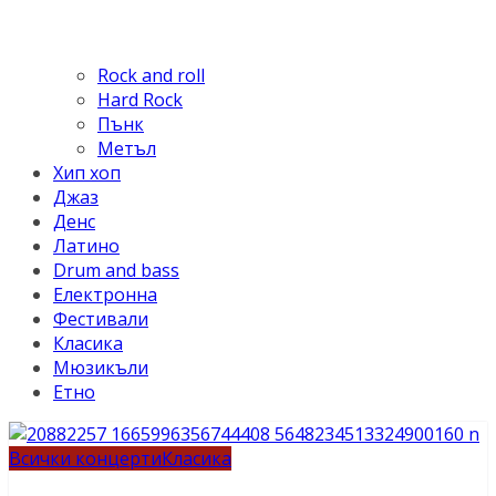
Rock and roll
Hard Rock
Пънк
Метъл
Хип хоп
Джаз
Денс
Латино
Drum and bass
Електронна
Фестивали
Класика
Мюзикъли
Етно
Всички концерти
Класика