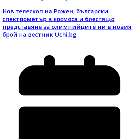
Нов телескоп на Рожен, български
спектрометър в космоса и блестящо
представяне за олимпийците ни в новия
брой на вестник Uchi.bg