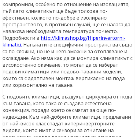
компромиси, особено по отношение на изолацията,
тъй като климатикът ще бъде толкова по-
ефективен, колкото по-добре е изолирано
пространството, в противен случай, ще се налага да
наваксва необходимата температура по-често.
Подробности в
http://klimashop.bg/Hiperinvertorni-
klimatici.
Нагънатите специфични пространства също
са по-сложни, но не и невъзможни за отопляване и
охлаждане. Ако няма как да се монтира климатикът с
високостенно окачване, то могат да се изберат
подови климатици или подово-таванни модели,
които са с адаптивен монтаж вертикално на пода
или хоризонтално на тавана.
С подовите климатици, въздухът циркулира от пода
към тавана, като така се създава естествена
конвекция, поради което се смятат за още по-
надеждни. Към най-добрите климатици, предлагани
от най-висок клас спадат хиперинверторните
видове, които имат и сензори за отчитане на
присъствие, според които насочват въздушната