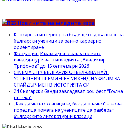
Новините на младите хора
Конкурс за интериор на бъдещето дава шанс на
български ученици за ранно кариерно
ориентиране
Фондация „Имам идея“ очаква новите
кандидатури за стипендията „Владимир
Трифонов“ до 15 септември 2026
CINEMA CITY БЪЛГАРИЯ ОТБЕЛЯЗВА НАЙ-
УСПЕШНИЯ ПРЕМИЕРЕН УИКЕНД НА ФИЛМ ЗА
СПАЙДЪР-МЕН В ИСТОРИЯТА СИ
24 български банди завладяват рок фест “Вълча
пътека”
„Как да четем класиците, без да плачем“ – нова
поредица помага на учениците да разберат
българските литературни класици