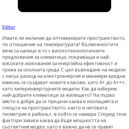
Editor
Имате ли желание да оптимизирате пространството,
по отношение на температурата? Възможностите
вече са налице и то с високотехнологичните
предложения за климатици, покриващи и най-
високите изисквания за енергийна ефективност и
грижа за околната среда. С цел въвеждане на модели
с нисък разход на електроенергия и минимум вредни
емисии, се създават новите класове, като А+ до А+++,
като хиперинверторните модели. Как да изберем
най-добрите климатици за жилището? На първо
място е добре да се прецени каква е изолацията и
площта на пространството, както и неговата
геометрия и районът, в който се намира. Според тези
фактори зависи каква да бъде мощността на
съответния модел, като е важно да не се правят