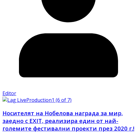
Editor
Носителят на Нобелова награда за мир,
заедно с EXIT, реализира един от най-
големите фестивални проекти през 2020 г.!