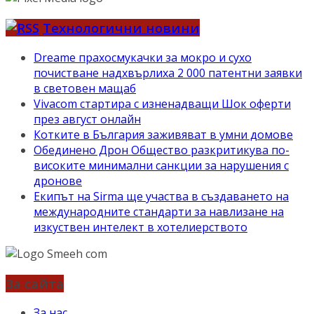
Технологични новини
Dreame прахосмукачки за мокро и сухо
почистване надхвърлиха 2 000 патентни заявки
в световен мащаб
Vivacom стартира с изненадващи Шок оферти
през август онлайн
Котките в България заживяват в умни домове
Обединено Дрон Общество разкритикува по-
високите минимални санкции за нарушения с
дронове
Екипът на Sirma ще участва в създаването на
международните стандарти за навлизане на
изкуствен интелект в хотелиерството
За сайта
За нас