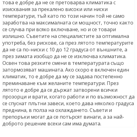
това е добре да не се претоварва климатика с
изисквания за прекалено високи или ниски
температури, тъй като по този начин той не само
заработва на максималната си мощност, точно както
се случва при всяко включване, но и се товари
излишно. Съветите на специалистите за оптимална
употреба, без рискове, са през лятото температурите
да не са по-ниски с 10 до 12 градуса от външните, а
през зимата изобщо да не се изключва климатика.
Освен това резките смени в температурата също
затормозяват машината. Ако скоро е включен един
климатик, то е добре да му се задава постепенно
преминаване към желаните температури. През
лятото е добре да се държат затворени всички
прозорци и врати, когато работи и по възможност да
се спуснат плътни завеси, което дава няколко градуса
преднина, в полза на охлаждането. Съвети и
препоръки могат да се потърсят винаги, а за най-
доброто решение всеки сам има думата.