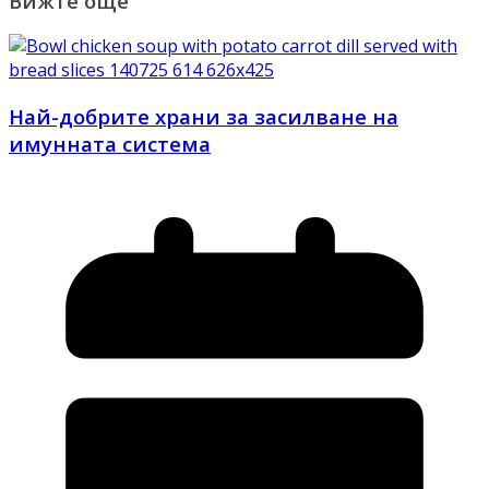
Вижте още
Най-добрите храни за засилване на
имунната система