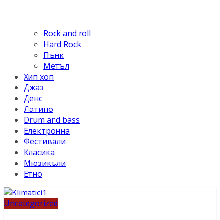
Rock and roll
Hard Rock
Пънк
Метъл
Хип хоп
Джаз
Денс
Латино
Drum and bass
Електронна
Фестивали
Класика
Мюзикъли
Етно
Uncategorized