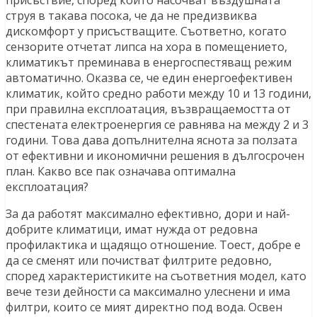
струя в такава посока, че да не предизвиква
дискомфорт у присъстващите. Съответно, когато
сензорите отчетат липса на хора в помещението,
климатикът преминава в енергоспестяващ режим
автоматично. Оказва се, че един енергоефективен
климатик, който средно работи между 10 и 13 години,
при правилна експлоатация, възвращаемостта от
спестената електроенергия се равнява на между 2 и 3
години. Това дава допълнителна яснота за ползата
от ефективни и икономични решения в дългосрочен
план. Какво все пак означава оптимална
експлоатация?
За да работят максимално ефективно, дори и най-
добрите климатици, имат нужда от редовна
профилактика и щадящо отношение. Тоест, добре е
да се сменят или почистват филтрите редовно,
според характеристиките на съответния модел, като
вече тези дейности са максимално улеснени и има
филтри, които се мият директно под вода. Освен