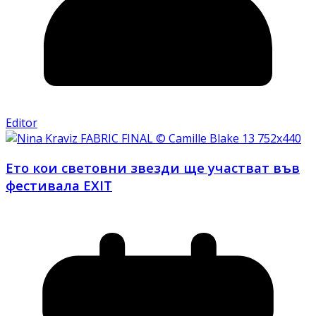
Editor
Ето кои световни звезди ще участват във
фестивала EXIT