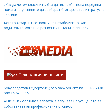
„Как да четем класиците, без да плачем“ – нова поредица
помага на учениците да разберат българските литературни
класици
Когато хазартът се промъква незабелязано: как
родителите могат да разпознаят първите сигнали
Технологични новини
Sony представи супертелефото вариообектива FE 100–400
mm F5.6–8 OSS
AI не е най-голямата заплаха, а загубата на усещането за
собствената ни професионална стойнос