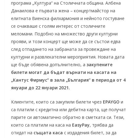
програма „Култура“ на Столичната община. Албена
Данаилова е първата жена – концертмайстор на
елитната Виенска филхармония и нейното гостуване
се очакваше с голям интерес от столичните
меломани. Подобно на множество други културни
прояви, и този концерт ще може да се състои едва
след отпадането на забраната за провеждане на
културни и развлекателни мероприятия. Новата дата
ще бъде обявена допълнително, а
закупените
билети могат да бъдат върнати на касата на
„Кантус Фирмус“ в зала „България“ в периода от 4
януари до 22 януари 2021.
Клиентите, които са закупили билети чрез
EPAYGO
и
са платили с кредитна или дебитна карта, ще получат
парите си автоматично обратно в сметката си. Тези,
които са платили на каса на
Е
asyP
ay
, трябва да
отидат на
същата каса
с издадения билет, за да