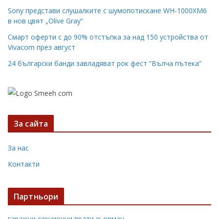
Sony представи слушалките с шумопотискане WH-1000XM6
в нов цвят „Olive Gray“
Смарт оферти с до 90% отстъпка за над 150 устройства от
Vivacom през август
24 български банди завладяват рок фест “Вълча пътека”
За сайта
За нас
Контакти
Партньори
гаражни секционни врати хьорман