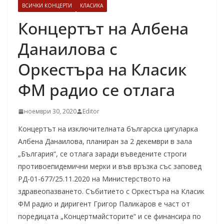
ВСИЧКИ КОНЦЕРТИ
КЛАСИКА
Концертът на Албена
Данаилова с
Оркестъра на Класик
ФМ радио се отлага
ноември 30, 2020
Editor
Концертът на изключителната българска цигуларка
Албена Данаилова, планиран за 2 декември в зала
„България“, се отлага заради въведените строги
противоепидемични мерки и във връзка със заповед
РД-01-677/25.11.2020 на Министерството на
здравеопазването. Събитието с Оркестъра на Класик
ФМ радио и диригент Григор Паликаров е част от
поредицата „Концертмайсторите“ и се финансира по