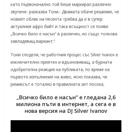
като първоначално той беше маркирал различно
звучене- разказва Тони.- Двамата обаче решихме, че
новият облик на песента трябва да е в супер
актуалния афро бийт и така всъщност се появи
„Всичко било е насън“ в различен, но също толкова
завладяващ вариант.“
Тони споделя, че работния процес със Silver Ivanov е
изключително приятен и вдъхновяващ, а бурната
одобрителна реакция на публиката, по време на
първото изпълнение на живо, ясно показва, че
ремиксът е тотално в правилната хит посока.
„Всичко било е насън“ е гледана 2,6
милиона пъти в интернет, а сега е в
нова версия на DJ Silver Ivanov