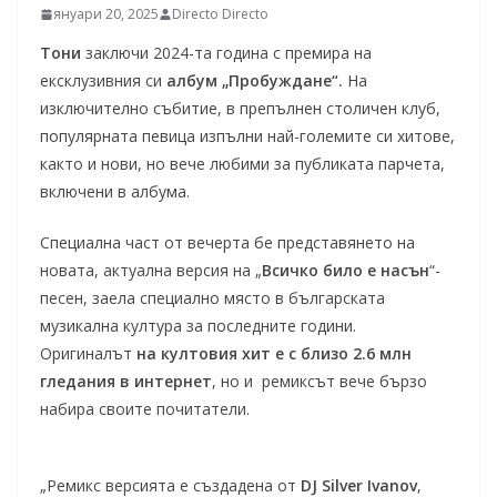
януари 20, 2025
Directo Directo
Тони
заключи 2024-та година с премира на
ексклузивния си
албум „Пробуждане“.
На
изключително събитие, в препълнен столичен клуб,
популярната певица изпълни най-големите си хитове,
както и нови, но вече любими за публиката парчета,
включени в албума.
Специална част от вечерта бе представянето на
новата, актуална версия на „
Всичко било е насън
“-
песен, заела специално място в българската
музикална култура за последните години.
Оригиналът
на култовия хит е с близо 2.6 млн
гледания в интернет
, но и ремиксът вече бързо
набира своите почитатели.
„Ремикс версията е създадена от
DJ Silver Ivanov
,