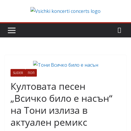
Skip
to
content
SLIDER
ПОП
Култовата песен
„Всичко било е насън“
на Тони излиза в
актуален ремикс