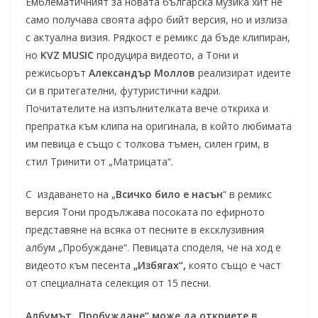
Емблематичният за новата българска музика хит не
само получава своята афро бийт версия, но и излиза
с актуална визия. Рядкост е ремикс да бъде клипиран,
но
KVZ MUSIC
продуцира видеото, а Тони и
режисьорът
Александър Моллов
реализират идеите
си в притегателни, футуристични кадри.
Почитателите на изпълнителката вече откриха и
препратка към клипа на оригинала, в който любимата
им певица е също с толкова тъмен, силен грим, в
стил Тринити от „Матрицата“.
С издаването на „
Всичко било е насън
“ в ремикс
версия Тони продължава посоката по ефирното
представяне на всяка от песните в ексклузивния
албум „Пробуждане“. Певицата споделя, че на ход е
видеото към песента
„Избягах“,
която също е част
от специалната селекция от 15 песни.
Албумът „Пробуждане“ може да откриете в