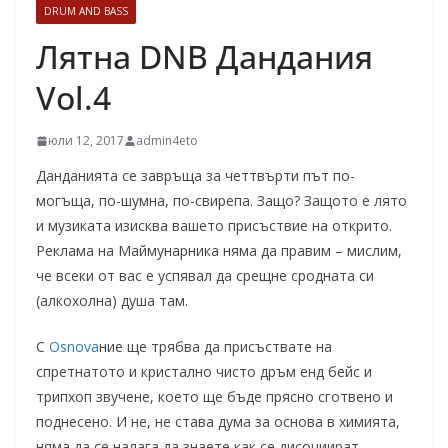
DRUM AND BASS
Лятна DNB Дандания
Vol.4
юли 12, 2017
admin4eto
Данданията се завръща за четтвърти път по-
могъща, по-шумна, по-свирепа. Защо? Защото е лято
и музиката изисква вашето присъствие на открито.
Реклама на Маймунарника няма да правим – мислим,
че всеки от вас е успявал да срещне сродната си
(алкохолна) душа там.
С
Osnova
ние ще трябва да присъствате на
спретнатото и кристално чисто дръм енд бейс и
трипхоп звучене, което ще бъде прясно сготвено и
поднесено. И не, не става дума за основа в химията,
няма да се налага да знаете как се дисоциират