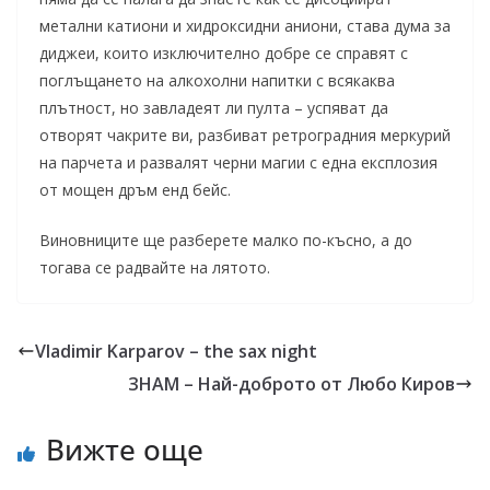
метални катиони и хидроксидни аниони, става дума за
диджеи, които изключително добре се справят с
поглъщането на алкохолни напитки с всякаква
плътност, но завладеят ли пулта – успяват да
отворят чакрите ви, разбиват ретроградния меркурий
на парчета и развалят черни магии с една експлозия
от мощен дръм енд бейс.
Виновниците ще разберете малко по-късно, а до
тогава се радвайте на лятото.
Vladimir Karparov – the sax night
ЗНАМ – Най-доброто от Любо Киров
Вижте още