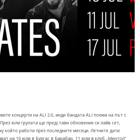
ите концерти на ALI 2.0, инди бандата ALI поема на път с
 През юли групата ще представи обновения си лайв сет,
ху който работи през последните месеци. Летните дати
ват на 10 юли в Бургас в Барабар, 11 юли в клуб „Ментол“