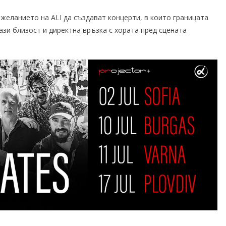
желанието на ALI да създават концерти, в които границата
ази близост и директна връзка с хората пред сцената