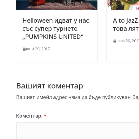
Helloween идват у нас
A to Jaz
със супер турнето
това лят
„PUMPKINS UNITED“
юни 20, 201
юни 20, 2017
Вашият коментар
Вашият имейл адрес няма да бъде публикуван.
За
Коментар:
*