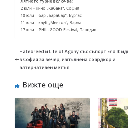
Лятното турне включва:
2 юли – кино „Кабана“, София
10 юли – бар „Барабар“, Бургас
11 юли – клуб „Ментол“, Варна
17 юли – PHILLGOOD Festival, Пловдив
Hatebreed и Life of Agony със съпорт End It и
в София за вечер, изпълнена с хардкор и
алтернативен метъл
Вижте още