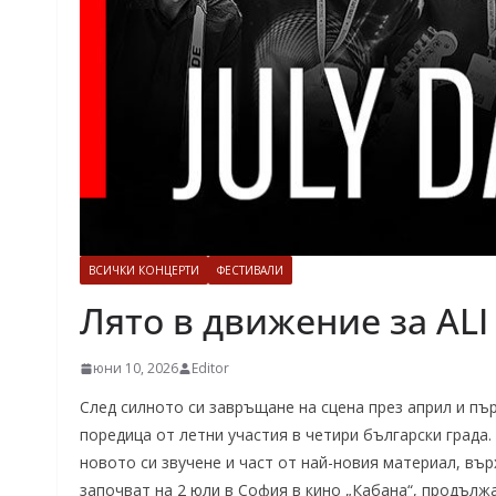
ВСИЧКИ КОНЦЕРТИ
ФЕСТИВАЛИ
Лято в движение за ALI
юни 10, 2026
Editor
След силното си завръщане на сцена през април и първ
поредица от летни участия в четири български града.
новото си звучене и част от най-новия материал, вър
започват на 2 юли в София в кино „Кабана“, продължа