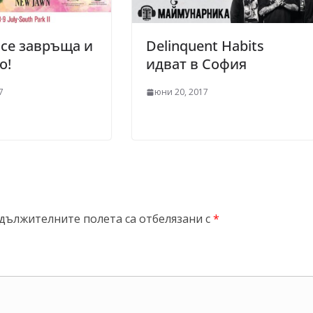
Z се завръща и
Delinquent Habits
о!
идват в София
7
юни 20, 2017
дължителните полета са отбелязани с
*