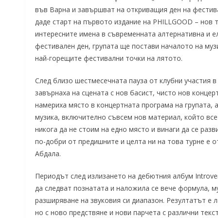
във Варна и завършват на откриващия ден на фестив
даде старт на първото издание на PHILLGOOD – нов т
интересните имена в съвременната алтернативна и е
фестивален ден, групата ще постави началото на му
най-горещите фестивални точки на лятото.
След близо шестмесечната пауза от клубни участия в к
завърнаха на сцената с нов басист, чисто нов концер
намериха място в концертната програма на групата, 
музика, включително съвсем нов материал, който все 
никога да не стоим на едно място и винаги да се разв
по-добри от предишните и целта ни на това турне е о
Абдала.
Периодът след излизането на дебютния албум Introver
да следват познатата и наложила се вече формула, м
разширяване на звуковия си диапазон. Резултатът е л
но с ново предствяне и нови парчета с различни текс