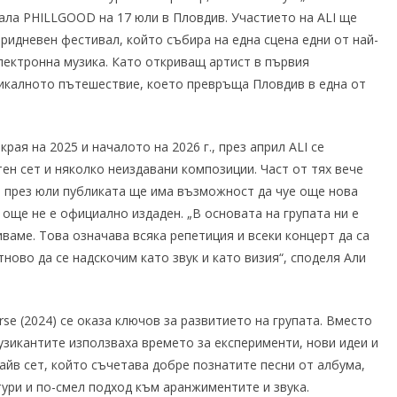
ала PHILLGOOD на 17 юли в Пловдив. Участието на ALI ще
ридневен фестивал, който събира на една сцена едни от най-
лектронна музика. Като откриващ артист в първия
зикалното пътешествие, което превръща Пловдив в една от
рая на 2025 и началото на 2026 г., през април ALI се
тен сет и няколко неиздавани композиции. Част от тях вече
а през юли публиката ще има възможност да чуе още нова
още не е официално издаден. „В основата на групата ни е
иваме. Това означава всяка репетиция и всеки концерт да са
тново да се надскочим като звук и като визия“, споделя Али
se (2024) се оказа ключов за развитието на групата. Вместо
узикантите използваха времето за експерименти, нови идеи и
айв сет, който съчетава добре познатите песни от албума,
тури и по-смел подход към аранжиментите и звука.