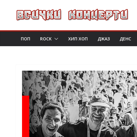
Skip
to
content
ПОП
ROCK
ХИП ХОП
ДЖАЗ
ДЕНС