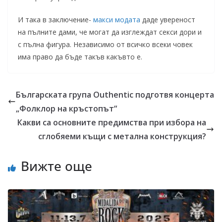
И така в заключение-
макси модата
даде увереност
на пълните дами, че могат да изглеждат секси дори и
с пълна фигура. Независимо от всичко всеки човек
има право да бъде такъв какъвто е.
Българската група Outhentic подготвя концерта
„Фолклор на кръстопът“
Какви са основните предимства при избора на
сглобяеми къщи с метална конструкция?
Вижте още