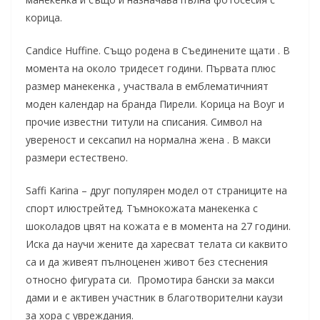
корица.
Candice Huffine. Също родена в Съединените щати . В
момента на около тридесет години. Първата плюс
размер манекенка , участвала в емблематичният
моден календар на бранда Пирели. Корица на Воуг и
прочие известни титули на списания. Символ на
увереност и сексапил на нормална жена . В макси
размери естествено.
Saffi Karina – друг популярен модел от страниците на
спорт илюстрейтед. Тъмнокожата манекенка с
шоколадов цвят на кожата е в момента на 27 години.
Иска да научи жените да харесват телата си каквито
са и да живеят пълноценен живот без стеснения
относно фигурата си. Промотира бански за макси
дами и е активен участник в благотворителни каузи
за хора с увреждания.