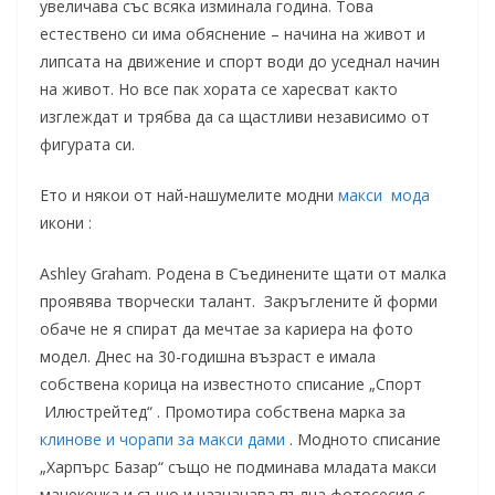
увеличава със всяка изминала година. Това
естествено си има обяснение – начина на живот и
липсата на движение и спорт води до уседнал начин
на живот. Но все пак хората се харесват както
изглеждат и трябва да са щастливи независимо от
фигурата си.
Ето и някои от най-нашумелите модни
макси мода
икони :
Ashley Graham. Родена в Съединените щати от малка
проявява творчески талант. Закръглените й форми
обаче не я спират да мечтае за кариера на фото
модел. Днес на 30-годишна възраст е имала
собствена корица на известното списание „Спорт
Илюстрейтед“ . Промотира собствена марка за
клинове и чорапи за макси дами
. Модното списание
„Харпърс Базар“ също не подминава младата макси
манекенка и също и назначава пълна фотосесия с