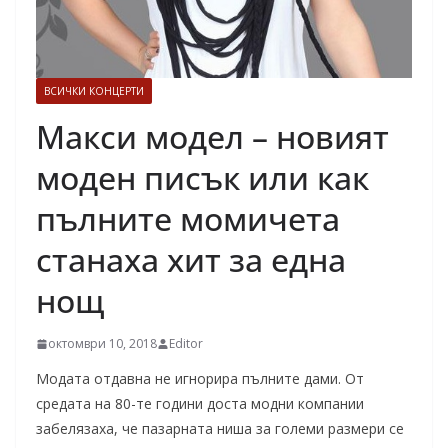
ВСИЧКИ КОНЦЕРТИ
Макси модел – новият
моден писък или как
пълните момичета
станаха хит за една
нощ
октомври 10, 2018
Editor
Модата отдавна не игнорира пълните дами. От
средата на 80-те години доста модни компании
забелязаха, че пазарната ниша за големи размери се