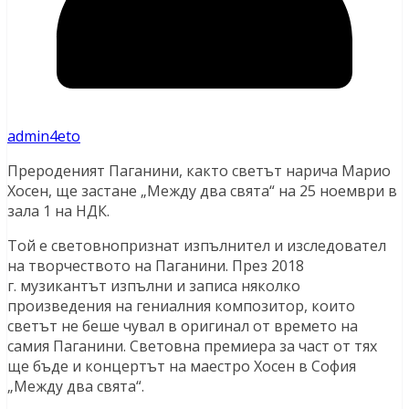
admin4eto
Прероденият Паганини, както светът нарича Марио
Хосен, ще застане „Между два свята“ на 25 ноември в
зала 1 на НДК.
Той е световнопризнат изпълнител и изследовател
на творчеството на Паганини. През 2018
г. музикантът изпълни и записа няколко
произведения на гениалния композитор, които
светът не беше чувал в оригинал от времето на
самия Паганини. Световна премиера за част от тях
ще бъде и концертът на маестро Хосен в София
„Между два свята“.