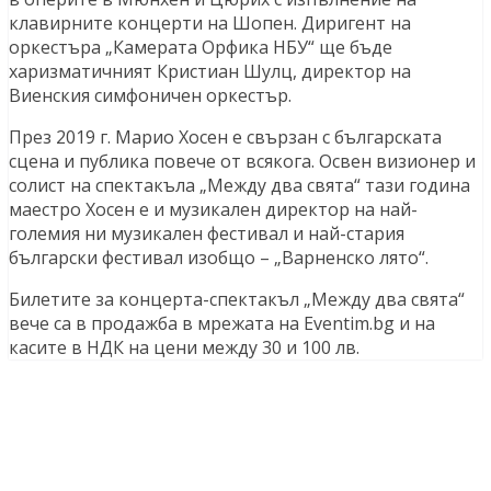
клавирните концерти на Шопен. Диригент на
оркестъра „Камерата Орфика НБУ“ ще бъде
харизматичният Кристиан Шулц, директор на
Виенския симфоничен оркестър.
През 2019 г. Марио Хосен е свързан с българската
сцена и публика повече от всякога. Освен визионер и
солист на спектакъла „Между два свята“ тази година
маестро Хосен е и музикален директор на най-
големия ни музикален фестивал и най-стария
български фестивал изобщо – „Варненско лято“.
Билетите за концерта-спектакъл „Между два свята“
вече са в продажба в мрежата на Eventim.bg и на
касите в НДК на цени между 30 и 100 лв.