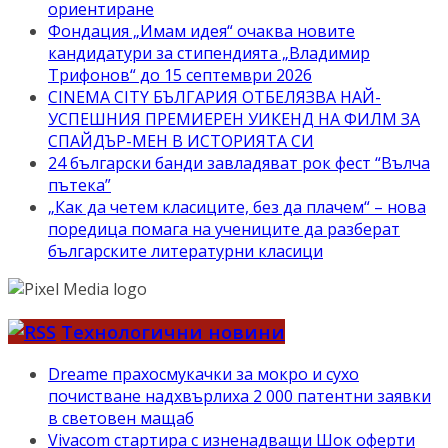
ориентиране
Фондация „Имам идея“ очаква новите
кандидатури за стипендията „Владимир
Трифонов“ до 15 септември 2026
CINEMA CITY БЪЛГАРИЯ ОТБЕЛЯЗВА НАЙ-
УСПЕШНИЯ ПРЕМИЕРЕН УИКЕНД НА ФИЛМ ЗА
СПАЙДЪР-МЕН В ИСТОРИЯТА СИ
24 български банди завладяват рок фест “Вълча
пътека”
„Как да четем класиците, без да плачем“ – нова
поредица помага на учениците да разберат
българските литературни класици
Технологични новини
Dreame прахосмукачки за мокро и сухо
почистване надхвърлиха 2 000 патентни заявки
в световен мащаб
Vivacom стартира с изненадващи Шок оферти