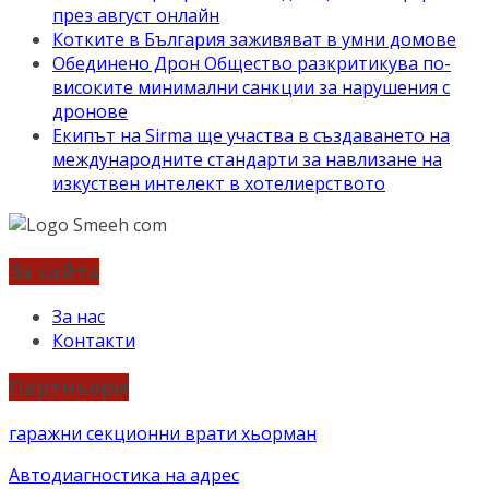
през август онлайн
Котките в България заживяват в умни домове
Обединено Дрон Общество разкритикува по-
високите минимални санкции за нарушения с
дронове
Екипът на Sirma ще участва в създаването на
международните стандарти за навлизане на
изкуствен интелект в хотелиерството
За сайта
За нас
Контакти
Партньори
гаражни секционни врати хьорман
Автодиагностика на адрес