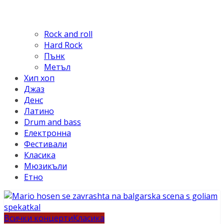
Rock and roll
Hard Rock
Пънк
Метъл
Хип хоп
Джаз
Денс
Латино
Drum and bass
Електронна
Фестивали
Класика
Мюзикъли
Етно
Всички концерти
Класика