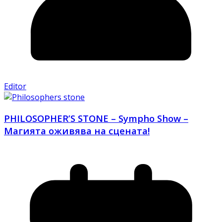
Editor
PHILOSOPHER’S STONE – Sympho Show –
Магията оживява на сцената!