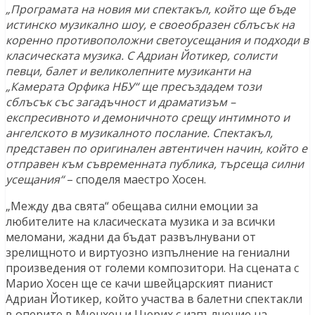
„Програмата на новия ми спектакъл, който ще бъде
истинско музикално шоу, е своеобразен сблъсък на
коренно противоположни светоусещания и подходи в
класическата музика. С Адриан Йотикер, солисти
певци, балет и великолепните музиканти на
„Камерата Орфика НБУ“ ще пресъздадем този
сблъсък със загадъчност и драматизъм –
експресивното и демоничното срещу интимното и
ангелското в музикалното послание. Спектакъл,
представен по оригинален автентичен начин, който е
отправен към съвременната публика, търсеща силни
усещания“
– споделя маестро Хосен.
„Между два свята“ обещава силни емоции за
любителите на класическата музика и за всички
меломани, жадни да бъдат развълнувани от
зрелищното и виртуозно изпълнение на гениални
произведения от големи композитори. На сцената с
Марио Хосен ще се качи швейцарският пианист
Адриан Йотикер, който участва в балетни спектакли
в оперите в Мюнхен и Цюрих с изпълнение на