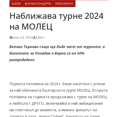
SLIDER
ВСИЧКИ КОНЦЕРТИ
ЛЮБОПИТНО
Наближава турне 2024
на МОЛЕЦ
юни 24, 2024
Editor
Велико Търново също ще бъде част от турнето, а
билетите за Пловдив и Варна са на 50%
разпродадени
Първата половина на 2024 г. беше наситена с успехи
за най-обичаната българската група МОЛЕЦ. Втората
половина на годината продължава с турне на МОЛЕЦ
и лейбълът ДРУГО, включвайки и най-амбициозния
им спектакъл до момента, а именно финалът на
турнето в зала „Арена София“. Началото на турне