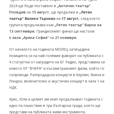
2024 ще бъде поставено в
„Античен театър“
Пловдив
на
15 август
, ще продължи в
„Летен
театър“ Велико Търново
на
17 август
, след което
групата продължава към
„Летен театър“ Варна на
13 септември.
Грандиозният финал ще настъпи
в
зала „Арена София“
на
21 ноември
.
От началото на годината МОЛЕЦ затвърдиха
позицията си на най-големия фаворит на публиката с
4 статуетки от наградите на БГ Радио, представиха си
новото ЕР “ВЧЕРА” и късометражният филм, който го
съпроводи. Разпродадоха концерти в Берлин, Виена и
Лондон, включително и акустичен концерт в зала 1 на
НДК.
Крис, Юли и целият им екип продължават годината с
едно пътешествие в три български града, което ще
представи на публиката живи инструменти,