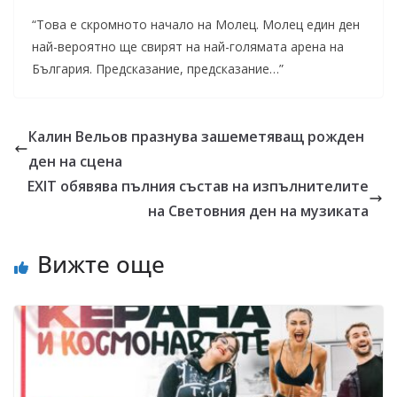
“Това е скромното начало на Молец. Молец един ден
най-вероятно ще свирят на най-голямата арена на
България. Предсказание, предсказание…”
Калин Вельов празнува зашеметяващ рожден
ден на сцена
EXIT обявява пълния състав на изпълнителите
на Световния ден на музиката
Вижте още