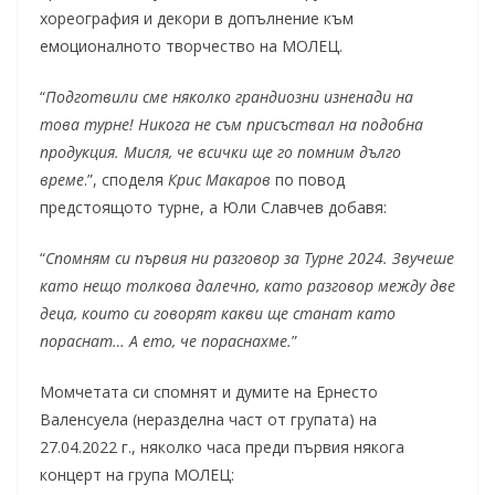
хореография и декори в допълнение към
емоционалното творчество на МОЛЕЦ.
“
Подготвили сме няколко грандиозни изненади на
това турне! Никога не съм присъствал на подобна
продукция. Мисля, че всички ще го помним дълго
време
.”, споделя
Крис Макаров
по повод
предстоящото турне, а Юли Славчев добавя:
“
Спомням си първия ни разговор за Турне 2024. Звучеше
като нещо толкова далечно, като разговор между две
деца, които си говорят какви ще станат като
пораснат… А ето, че пораснахме.
”
Момчетата си спомнят и думите на Ернесто
Валенсуела (неразделна част от групата) на
27.04.2022 г., няколко часа преди първия някога
концерт на група МОЛЕЦ: