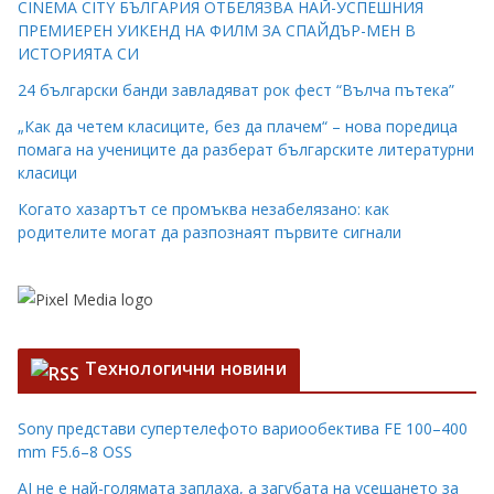
CINEMA CITY БЪЛГАРИЯ ОТБЕЛЯЗВА НАЙ-УСПЕШНИЯ
ПРЕМИЕРЕН УИКЕНД НА ФИЛМ ЗА СПАЙДЪР-МЕН В
ИСТОРИЯТА СИ
24 български банди завладяват рок фест “Вълча пътека”
„Как да четем класиците, без да плачем“ – нова поредица
помага на учениците да разберат българските литературни
класици
Когато хазартът се промъква незабелязано: как
родителите могат да разпознаят първите сигнали
Технологични новини
Sony представи супертелефото вариообектива FE 100–400
mm F5.6–8 OSS
AI не е най-голямата заплаха, а загубата на усещането за