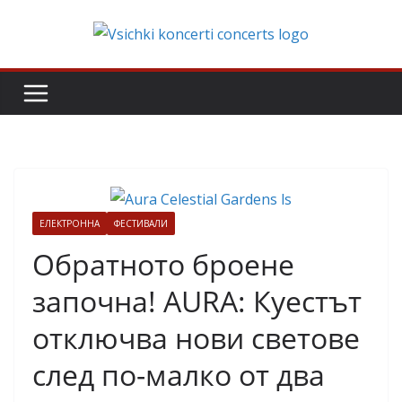
Skip
to
content
ЕЛЕКТРОННА
ФЕСТИВАЛИ
Обратното броене
започна! AURA: Куестът
отключва нови светове
след по-малко от два