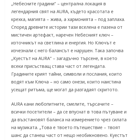
„Небесните градини“ – централна локация в
легендарния свят на AURA, където красотата е
крехка, магията – жива, а хармонията – под заплаха.
Според древните истории тази вселена е пазена от
мистичен артефакт, наречен Небесният ключ –
източникът на светлина и енергия. Но Ключът е
изчезнали с него балансът е нарушен. Така започва
„Куестът на AURA“ – загадъчно търсене, в което
всеки присъстващ става част от легендата.
Градините крият тайни, символи и послания, които
водят към Ключа – но само онези, които наистина
усещат ритъма, ще могат да разгадаят скритото.
AURA кани любопитните, смелите, търсачите –
всички посетители – да се впуснат в това пътуване и
да възстановят баланса на измерението чрез силата
на музиката. „Това е твоето пътешествие – твоят
шанс да станеш част от нещо необикновено. Куестът