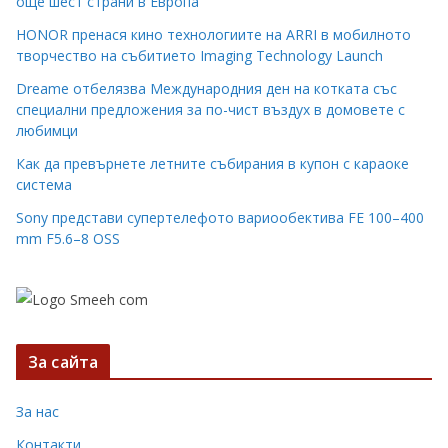
още шест страни в Европа
HONOR пренася кино технологиите на ARRI в мобилното
творчество на събитието Imaging Technology Launch
Dreame отбелязва Международния ден на котката със
специални предложения за по-чист въздух в домовете с
любимци
Как да превърнете летните събирания в купон с караоке
система
Sony представи супертелефото вариообектива FE 100–400
mm F5.6–8 OSS
За сайта
За нас
Контакти