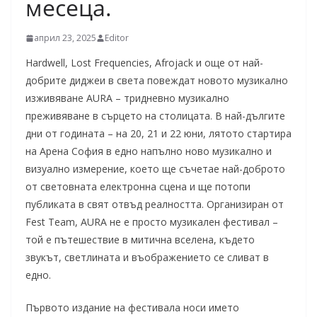
месеца.
април 23, 2025
Editor
Hardwell, Lost Frequencies, Afrojack и още от най-
добрите диджеи в света повеждат новото музикално
изживяване AURA – тридневно музикално
преживяване в сърцето на столицата. В най-дългите
дни от годината – на 20, 21 и 22 юни, лятото стартира
на Арена София в едно напълно ново музикално и
визуално измерение, което ще съчетае най-доброто
от световната електронна сцена и ще потопи
публиката в свят отвъд реалността. Организиран от
Fest Team, AURA не е просто музикален фестивал –
той е пътешествие в митична вселена, където
звукът, светлината и въображението се сливат в
едно.
Първото издание на фестивала носи името