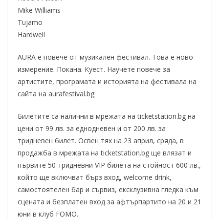
Mike Williams
Tujamo
Hardwell
AURA е повече от музикален фестивал. Това е ново
измерение. Покана. Куест. Научете повече за
артистите, програмата и историята на фестивала на
сайта на aurafestival.bg
Билетите са налични в мрежата на ticketstation.bg на
цени от 99 лв. за еднодневен и от 200 лв. за
тридневен билет. Освен тях на 23 април, сряда, в
продажба в мрежата на ticketstation.bg ще влязат и
първите 50 тридневни VIP билета на стойност 600 лв.,
който ще включват бърз вход, welcome drink,
самостоятелен бар и сървиз, ексклузивна гледка към
сцената и безплатен вход за афтърпартито на 20 и 21
юни в клуб FOMO.