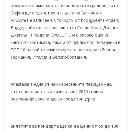
обиколи голяма част от европейските градове, като
София ще е единствената дата на Балканите.
Албумът е записан в Стокхолм от продуцента Anders
Bagge, работил със звезди като Селин Дион, Джанет
Джаксън и Мадона. EVOLUTION е високо оценен
както от критиката, така и от публиката, попадайки в
ТОП 10 на най-големите музикални пазари в Европа –
Германия, Италия и Великобритания.
Anastacia е една от най-харесваните певици у нас,
като при първата си визита през 2015 година
разпродаде залата далеч преди концерта.
Билетите за концерта ще са на цени от 55 до 130