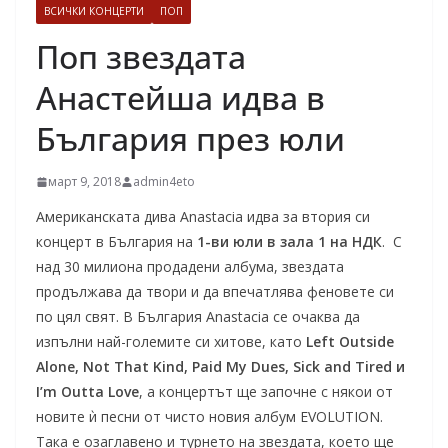
ВСИЧКИ КОНЦЕРТИ
ПОП
Поп звездата
Анастейша идва в
България през юли
март 9, 2018
admin4eto
Американската дива Anastacia идва за втория си
концерт в България на
1-ви
юли в зала 1 на НДК
. С
над 30 милиона продадени албума, звездата
продължава да твори и да впечатлява феновете си
по цял свят. В България Anastacia се очаква да
изпълни най-големите си хитове, като
Left Outside
Alone, Not That Kind, Paid My Dues, Sick and Tired и
I’m Outta Love
, а концертът ще започне с някои от
новите ѝ песни от чисто новия албум EVOLUTION.
Така е озаглавено и турнето на звездата, което ще