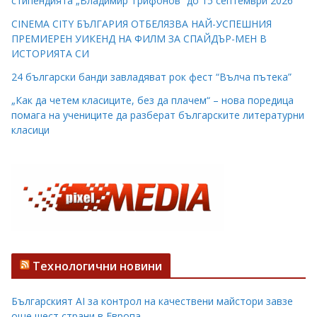
стипендията „Владимир Трифонов“ до 15 септември 2026
CINEMA CITY БЪЛГАРИЯ ОТБЕЛЯЗВА НАЙ-УСПЕШНИЯ
ПРЕМИЕРЕН УИКЕНД НА ФИЛМ ЗА СПАЙДЪР-МЕН В
ИСТОРИЯТА СИ
24 български банди завладяват рок фест “Вълча пътека”
„Как да четем класиците, без да плачем“ – нова поредица
помага на учениците да разберат българските литературни
класици
Технологични новини
Българският AI за контрол на качествени майстори завзе
още шест страни в Европа