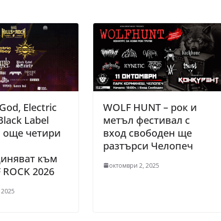
God, Electric
WOLF HUNT – рок и
Black Label
метъл фестивал с
и още четири
вход свободен ще
разтърси Челопеч
иняват към
октомври 2, 2025
F ROCK 2026
 2025