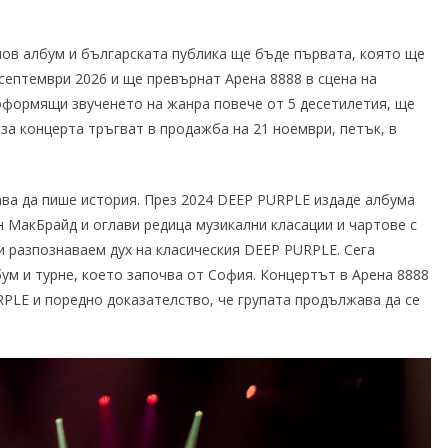
нов албум и българската публика ще бъде първата, която ще
 септември 2026 и ще превърнат Арена 8888 в сцена на
оформящи звученето на жанра повече от 5 десетилетия, ще
 за концерта тръгват в продажба на 21 ноември, петък, в
ава да пише история. През 2024 DEEP PURPLE издаде албума
 МакБрайд и оглави редица музикални класации и чартове с
и разпознаваем дух на класическия DEEP PURPLE. Сега
бум и турне, което започва от София. Концертът в Арена 8888
RPLE и поредно доказателство, че групата продължава да се