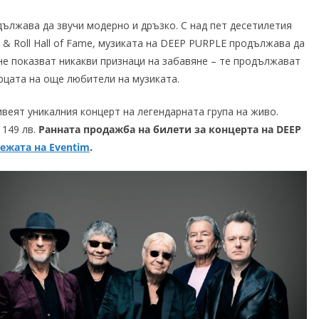
ължава да звучи модерно и дръзко. С над пет десетилетия
 & Roll Hall of Fame, музиката на DEEP PURPLE продължава да
 не показват никакви признаци на забавяне – те продължават
рцата на още любители на музиката.
еят уникалния концерт на легендарната група на живо.
 149 лв.
Ранната продажба на билети за концерта на
DEEP
режата на
Eventim
.