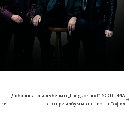
Доброволно изгубени в „Languorland“: SCOTOPIA
 си
с втори албум и концерт в София