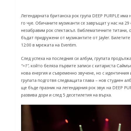
Легендарната британска рок група DEEP PURPLE има 
го чуе. Обичаните музиканти се завръщат у нас на 29
незабравим рок спектакъл. Емблематичните титани, 
бъдат придружени от музикантите от Jayler. Билетите
12:00 в мрежата на Eventim.
След успеха на последния си албум, групата продълж
“
=1
”
,
който беляза първите записи с китариста Саймън
нова енергия и съвременно звучене, но с идентичния 
групата подготвя следващата глава – нов студиен ал
ще бъде празник на легендарния рок звук на DEEP PU
развива дори и след 5 десетилетия на върха.