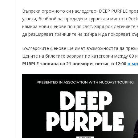
Въпреки огромното си наследство, DEEP PURPLE прод
успехи, безброй разпродадени турнета и място в Rock
намира нови фенове по цял свят. Хард рок легендите
да разширяват границите на жанра и да покоряват съ
Българските фенове ще имат възможността да прежив
Цените на билетите варират по категории между 89 и
PURPLE
започва на 21 ноември, петък, в 12:00
в м