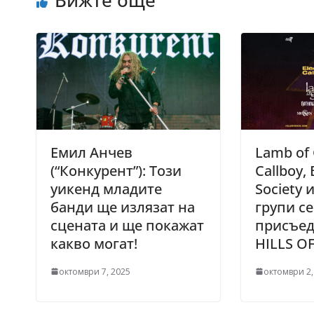
Емил Анчев
Lamb of 
(“Конкурент”): Този
Callboy, 
уикенд младите
Society 
банди ще излязат на
групи се
сцената и ще покажат
присъед
какво могат!
HILLS O
октомври 7, 2025
октомври 2,