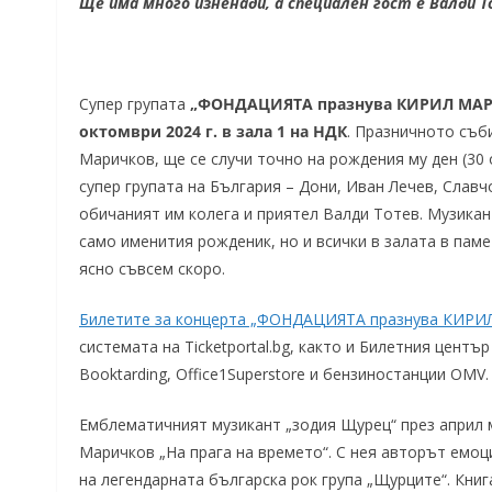
Ще има много изненади, а специален гост е Валди 
Супер групата
„ФОНДАЦИЯТА празнува КИРИЛ МАРИЧ
октомври 2024 г. в зала 1 на НДК
. Празничното съб
Маричков, ще се случи точно на рождения му ден (30 
супер групата на България – Дони, Иван Лечев, Славч
обичаният им колега и приятел Валди Тотев. Музикан
само именития рожденик, но и всички в залата в паме
ясно съвсем скоро.
Билетите за концерта „ФОНДАЦИЯТА празнува КИРИ
системата на Ticketportal.bg, както и Билетния центъ
Booktarding, Office1Superstore и бензиностанции OMV.
Емблематичният музикант „зодия Щурец“ през април 
Маричков „На прага на времето“. С нея авторът емоц
на легендарната българска рок група „Щурците“. Кни