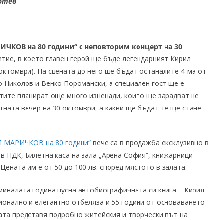
Тотев
КОВ на 80 години“ с неповторим концерт на 30
итие, в което главен герой ще бъде легендарният Кирил
октомври). На сцената до него ще бъдат останалите 4-ма от
о Николов и Венко Поромански, а специален гост ще е
тите планират още много изненади, които ще зарадват не
тната вечер на 30 октомври, а какви ще бъдат те ще стане
Л МАРИЧКОВ на 80 години“
вече са в продажба ексклузивно в
р в НДК, Билетна каса на зала „Арена София“, книжарници
 Цената им е от 50 до 100 лв. според мястото в залата.
миналата година пусна автобиографичната си книга – Кирил
ионално и елегантно отбеляза и 55 години от основаването
гата представя подробно житейския и творчески път на