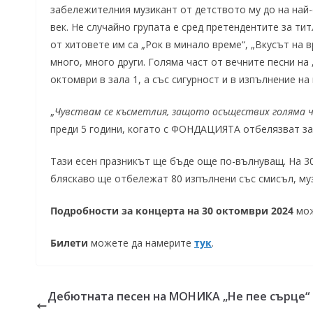
забележителния музикант от детството му до на най-
век. Не случайно групата е сред претендентите за тит
от хитовете им са „Рок в минало време“, „Вкусът на в
много, много други. Голяма част от вечните песни н
октомври в зала 1, а със сигурност и в изпълнение на
„
Чувствам се късметлия, защото осъществих голяма 
преди 5 години, когато с ФОНДАЦИЯТА отбелязват зае
Тази есен празникът ще бъде още по-вълнуващ. На 30
бляскаво ще отбележат 80 изпълнени със смисъл, муз
Подробности за концерта на 30 октомври 2024
мож
Билети
можете да намерите
тук
.
Дебютната песен на МОНИКА „Не пее сърце“