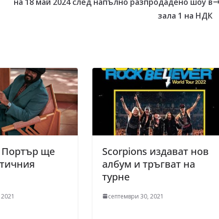
на 18 май 2024 след напълно разпродадено шоу в
зала 1 на НДК
 Портър ще
Scorpions издават нов
нтичния
албум и тръгват на
турне
 2021
септември 30, 2021