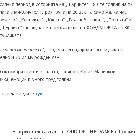
силния период в историята на „Щурците“ – 80-те години на ХХ
лата „най-влиятелна рок група на 20 век“, а само малка част
ремето“, „Конникът“, „Клетва“, „Вълшебен цвят“, „По пътя“ и
а „Щурците“ ще звучат и в изпълнение на ФОНДАЦИЯТА на 30
 публиката.
част от мечтите си
“, споделя легендарният рок музикант
дно и 75-ия му рожден ден.
 октомври всички в залата, заедно с Кирил Маричков,
ика, емоции и много труд години.
ете да следите
тук
.
Втори спектакъл на LORD OF THE DANCE в София