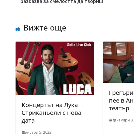
разказва за смелостта да твориш
Вижте още
Грегъри
пее в А
Концертът на Лука
театър
Стриканьоли с нова
дата
декември 8,
януари 5, 2022