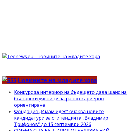
Новините на младите хора
Конкурс за интериор на бъдещето дава шанс на
български ученици за ранно кариерно
ориентиране
Фондация „Имам идея“ очаква новите
кандидатури за стипендията „Владимир
Трифонов“ до 15 септември 2026
CINEMA CITY БЪЛГАРИЯ ОТБЕЛЯЗВА НАЙ-