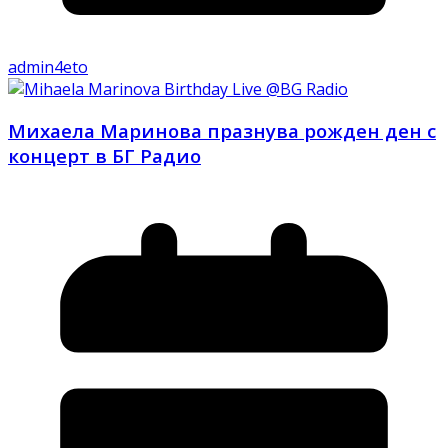
admin4eto
Михаела Маринова празнува рожден ден с
концерт в БГ Радио