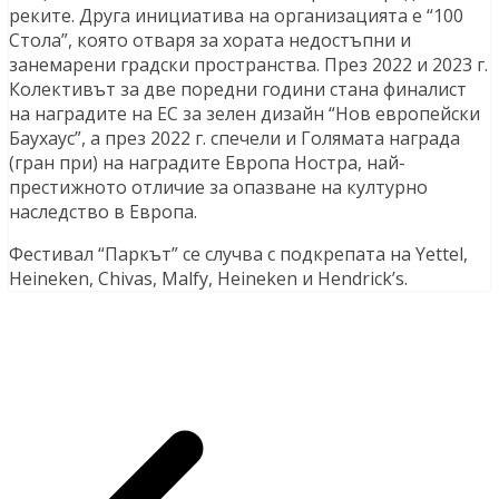
реките. Друга инициатива на организацията е “100
Стола”, която отваря за хората недостъпни и
занемарени градски пространства. През 2022 и 2023 г.
Колективът за две поредни години стана финалист
на наградите на ЕС за зелен дизайн “Нов европейски
Баухаус”, а през 2022 г. спечели и Голямата награда
(гран при) на наградите Европа Ностра, най-
престижното отличие за опазване на културно
наследство в Европа.
Фестивал “Паркът” се случва с подкрепата на Yettel,
Heineken, Chivas, Malfy, Heineken и Hendrick’s.