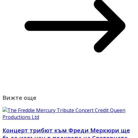
Вижте още
Концерт трибют към Фреди Меркюри ще
бъде излъчен в подкрепа на Световната