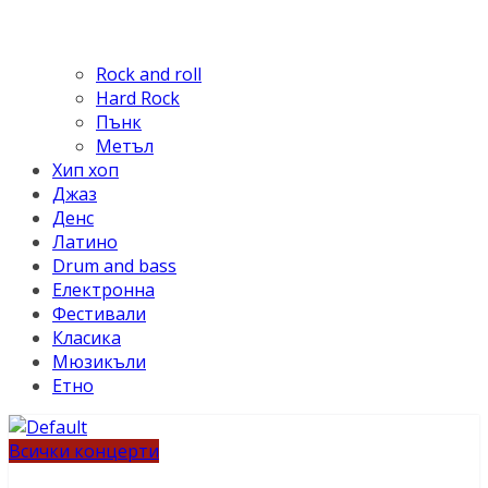
Rock and roll
Hard Rock
Пънк
Метъл
Хип хоп
Джаз
Денс
Латино
Drum and bass
Електронна
Фестивали
Класика
Мюзикъли
Етно
Всички концерти