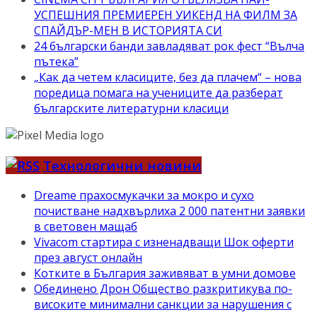
УСПЕШНИЯ ПРЕМИЕРЕН УИКЕНД НА ФИЛМ ЗА
СПАЙДЪР-МЕН В ИСТОРИЯТА СИ
24 български банди завладяват рок фест “Вълча
пътека”
„Как да четем класиците, без да плачем“ – нова
поредица помага на учениците да разберат
българските литературни класици
Технологични новини
Dreame прахосмукачки за мокро и сухо
почистване надхвърлиха 2 000 патентни заявки
в световен мащаб
Vivacom стартира с изненадващи Шок оферти
през август онлайн
Котките в България заживяват в умни домове
Обединено Дрон Общество разкритикува по-
високите минимални санкции за нарушения с