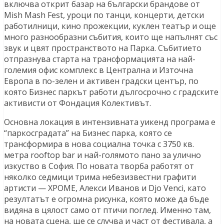
включва открит базар на български брандове от
Mish Mash Fest, уроци по танци, концерти, детски
работилници, кино прожекции, куклен театър и още
много разнообразни събития, които ще напълнят със
звук и цвят пространството на Парка. Събитието
отпразнува старта на трансформацията на най-
големия офис комплекс в Централна и Източна
Европа в по-зелен и активен градски център, по
която Бизнес паркът работи дългосрочно с градските
активисти от Фондация Колективът.
Основна локация в интензивната уикенд програма е
“паркосградата” на Бизнес парка, която се
трансформира в нова социална точка с 3750 кв.
метра rooftop bar и най-голямото пано за улично
изкуство в София. По новата творба работят от
няколко седмици трима небезизвестни графити
артисти — ХРОМЕ, Aлекси Иванов и Djo Venci, като
резултатът е огромна рисунка, която може да бъде
видяна в цялост само от птичи поглед. Именно там,
на новата сцена, ще се случва и част от фестивала, а