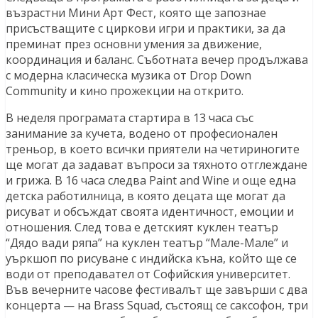
възрастни Мини Арт Фест, която ще запознае
присъстващите с циркови игри и практики, за да
преминат през основни умения за движение,
координация и баланс. Съботната вечер продължава
с модерна класическа музика от Drop Down
Community и кино прожекции на открито.
В неделя програмата стартира в 13 часа със
занимание за кучета, водено от професионален
треньор, в което всички приятели на четириногите
ще могат да задават въпроси за тяхното отглеждане
и грижа. В 16 часа следва Paint and Wine и още една
детска работилница, в която децата ще могат да
рисуват и обсъждат своята идентичност, емоции и
отношения. След това е детският куклен театър
“Дядо вади ряпа” на куклен театър “Мале-Мале” и
уъркшоп по рисуване с индийска къна, който ще се
води от преподавател от Софийския университет.
Във вечерните часове фестивалът ще завърши с два
концерта — на Brass Squad, състоящ се саксофон, три