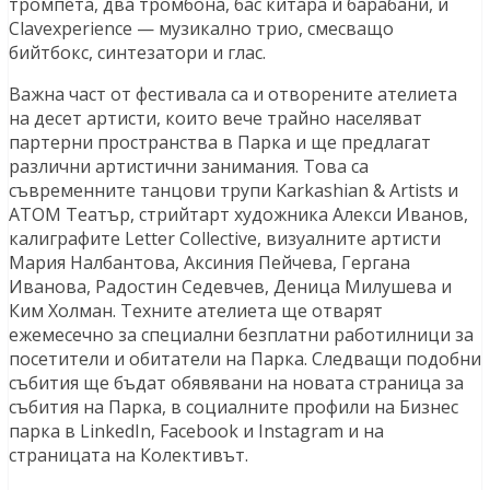
тромпета, два тромбона, бас китара и барабани, и
Clavexperience — музикално трио, смесващо
бийтбокс, синтезатори и глас.
Важна част от фестивала са и отворените ателиета
на десет артисти, които вече трайно населяват
партерни пространства в Парка и ще предлагат
различни артистични занимания. Това са
съвременните танцови трупи Karkashian & Artists и
ATOM Teатър, стрийтарт художника Алекси Иванов,
калиграфите Letter Collective, визуалнитe артисти
Мария Налбантова, Аксиния Пейчева, Гергана
Иванова, Радостин Седевчев, Деница Милушева и
Ким Холман. Техните ателиета ще отварят
ежемесечно за специални безплатни работилници за
посетители и обитатели на Парка. Следващи подобни
събития ще бъдат обявявани на новата страница за
събития на Парка, в социалните профили на Бизнес
парка в LinkedIn, Facebook и Instagram и на
страницата на Колективът.