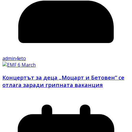
admin4eto
Концертът за деца „Моцарт и Бетовен“ се
отлага заради грипната ваканция