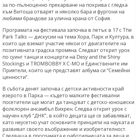
за по-пълноценно прекарване на покрива с гледка
към Витоша отварят и няколко бара и фургони на
любими брандове за улична храна от София.
Програмата на фестивала започва в петък в 17 с The
Park Talks — дискусии на тема Хора, Парк и Култура, в
които ще вземат участие някои от двигателите на
позитивната градска промяна. Следват открит урок
по суинг танци и концерти на Desy and the Shiny
Stockings и TROMBOBBY X C-MO и Единствените им
Приятели, които ще представят албума си “Семейни
ценности”.
В събота денят започва с детски активности край
езерото в Парка — където малките фестивални
посетители ще могат да танцуват с детско-юношески
фолклорен ансамбъл Вихрен. Следва открит урок с
научен клуб “ДНК”, в който децата ще се забавляват,
като неусетно учат основните принципи на науката и
развиват своето въображение и изобретателност.
Следваща в програмата е работилницата за деца и