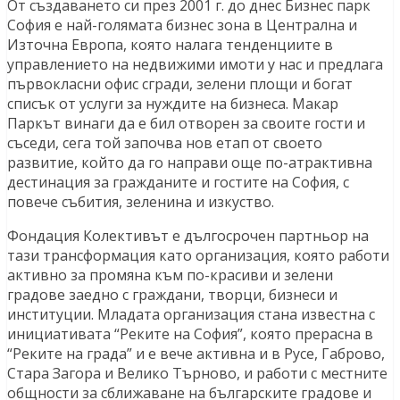
От създаването си през 2001 г. до днес Бизнес парк
София е най-голямата бизнес зона в Централна и
Източна Европа, която налага тенденциите в
управлението на недвижими имоти у нас и предлага
първокласни офис сгради, зелени площи и богат
списък от услуги за нуждите на бизнеса. Макар
Паркът винаги да е бил отворен за своите гости и
съседи, сега той започва нов етап от своето
развитие, който да го направи още по-атрактивна
дестинация за гражданите и гостите на София, с
повече събития, зеленина и изкуство.
Фондация Колективът е дългосрочен партньор на
тази трансформация като организация, която работи
активно за промяна към по-красиви и зелени
градове заедно с граждани, творци, бизнеси и
институции. Младата организация стана известна с
инициативата “Реките на София”, която прерасна в
“Реките на града” и е вече активна и в Русе, Габрово,
Стара Загора и Велико Търново, и работи с местните
общности за сближаване на българските градове и