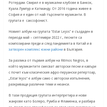
Ротердам. Свирил е в музикални клубове в Банкок,
Куала Лумпур и Катманду. От 2016 година живее в
София и е един от най-търсените музиканти. В
групата е саксофонист.
Новият албум на групата “Estar Lejos” е създаден в
периода май – септември 2022 г., песните са
композирани преди и след пандемията в Китай и в
затворен комплекс южни райони
в България.
За разлика от първия албум на Ritmos Negros, в
който музикантите смесват авторски песни и кавъри
с почит към класическия афро-перуански репертоар,
„Estar lejos“ е албум само с авторски изпълнения,
разкриващи различни теми и нюанси.
В тази продукция групата интерпретира и нови
жанрове като Болеро, Румба и Фламенка, и разбира