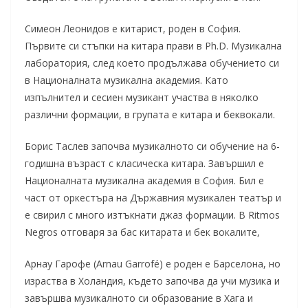
Симеон Леонидов е китарист, роден в София.
Първите си стъпки на китара прави в Ph.D. Музикална
лаборатория, след което продължава обучението си
в Националната музикална академия. Като
изпълнител и сесиен музикант участва в няколко
различни формации, в групата е китара и беквокали.
Борис Таслев започва музикалното си обучение на 6-
годишна възраст с класическа китара. Завършил е
Националната музикална академия в София. Бил е
част от оркестъра на Държавния музикален театър и
е свирил с много изтъкнати джаз формации. В Ritmos
Negros отговаря за бас китаратa и бек вокалите,
Арнау Гарофе (Arnau Garrofé) е роден е Барселона, но
израства в Холандия, където започва да учи музика и
завършва музикалното си образование в Хага и