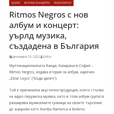
SLIDER
ВСИЧКИ КОНЦЕРТИ
ЛЮБОПИТНО
Ritmos Negros с нов
албум и концерт:
уърлд музика,
създадена в България
декември 23, 2022
Editor
Мултинационалната банда, базирана в София –
Ritmos Negros, издава втория си албум, наречен
„Estar Lejos“ (“Бъди далеч”).
Той е оригинална акустична продукция, която стъпва
на афро-перуанска музика, като в този албум групата
разширява музикалните граници на своите търсения
до жанрове като Rumba flamenca и Boleros