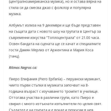
(централноамериканска музика), но и остава вярна на
стила си да смесва джаз с фолклор и популярна
музика.
Албумът излиза на 9 декември и ще бъде представен
на същата дата с новото шоу на групата в Център за
съвременни изкуства “Топлоцентрала” от 21.00 часа.
Освен бандата на сцената ще се качат и специалните
гости Дамян Мерлиз от Аржентина и Мария Коса
(танц).
Ritmos Negros са:
Пиеро Епифания (Piero Epifanía) – перуански музикант,
чиито първи стъпки в музиката започват на 8-
годишна възраст с изучаването тромпет в училище.
Оттогава участва в различни групи, като Пиеро е
свирил с много изтъкнати изпълнители по целия свят.
Създател е на групата и е вокал и перкусии в нея.