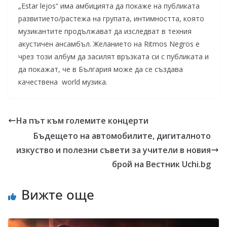
„Estar lejos“ има амбицията да покаже на публиката
развитието/растежа на групата, интимността, която
музикантите продължават да изследват в техния
акустичен ансамбъл. Желанието на Ritmos Negros е
чрез този албум да засилят връзката си с публиката и
да покажат, че в България може да се създава
качествена world музика.
На път към големите концерти
Бъдещето на автомобилите, дигиталното
изкуство и полезни съвети за учители в новия
брой на Вестник Uchi.bg
Вижте още