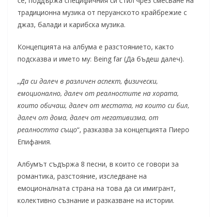
се, поддържа специфичния си стил чрез смесване на
традиционна музика от перуанското крайбрежие с
джаз, балади и карибска музика.
Концепцията на албума е разстоянието, както
подсказва и името му: Being far (Да бъдеш далеч).
„Да си далеч в различен аспект, физически,
емоционално, далеч от реалностите на хората,
които обичаш, далеч от местата, на които си бил,
далеч от дома, далеч от негативизма, от
реалността също
“, разказва за концепцията Пиеро
Епифания.
Албумът съдържа 8 песни, в които се говори за
романтика, разстояние, изследване на
емоционалната страна на това да си имигрант,
колективно съзнание и разказване на истории.