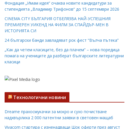
Фондация „Имам идея“ очаква новите кандидатури за
стипендията „Владимир Трифонов“ до 15 септември 2026
CINEMA CITY БЪЛГАРИЯ ОТБЕЛЯЗВА НАЙ-УСПЕШНИЯ
ПРЕМИЕРЕН УИКЕНД НА ФИЛМ ЗА СПАЙДЪР-МЕН В
ИСТОРИЯТА СИ
24 български банди завладяват рок фест “Вълча пътека”
„Как да четем класиците, без да плачем“ – нова поредица
помага на учениците да разберат българските литературни
класици
Технологични новини
Dreame прахосмукачки за мокро и сухо почистване
надхвърлиха 2 000 патентни заявки в световен мащаб
Vivacom стартира с изненадващи Шок оферти през август