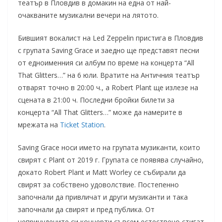
театър в Пловдив в домакин на една от най-
очакваните музикални вечери на лятото.
Бившият вокалист на Led Zeppelin пристига в Пловдив
с групата Saving Grace и заедно ще представят песни
от едноименния си албум по време на концерта “All
That Glitters…” на 6 юли. Вратите на Античния театър
отварят точно в 20:00 ч., а Robert Plant ще излезе на
сцената в 21:00 ч. Последни бройки билети за
концерта “All That Glitters…” може да намерите в
мрежата на
Ticket Station
.
Saving Grace носи името на групата музиканти, които
свирят с Plant от 2019 г. Групата се появява случайно,
докато Robert Plant и Matt Worley се събирали да
свирят за собствено удоволствие. Постепенно
започнали да привличат и други музиканти и така
започнали да свирят и пред публика. От
непринудените си концерти съвсем естествено стигат