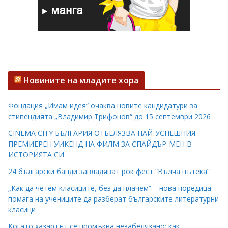
Новините на младите хора
Фондация „Имам идея“ очаква новите кандидатури за
стипендията „Владимир Трифонов“ до 15 септември 2026
CINEMA CITY БЪЛГАРИЯ ОТБЕЛЯЗВА НАЙ-УСПЕШНИЯ
ПРЕМИЕРЕН УИКЕНД НА ФИЛМ ЗА СПАЙДЪР-МЕН В
ИСТОРИЯТА СИ
24 български банди завладяват рок фест “Вълча пътека”
„Как да четем класиците, без да плачем“ – нова поредица
помага на учениците да разберат българските литературни
класици
Когато хазартът се промъква незабелязано: как