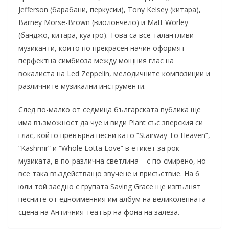
Jefferson (барабани, перкусии), Tony Kelsey (китара),
Barney Morse-Brown (виолончело) и Matt Worley
(банджо, китара, куатро). Това са все талантливи
музиканти, които по прекрасен начин оформят
перфектна симбиоза между мощния глас на
вокалиста на Led Zeppelin, мелодичните композиции и
различните музикални инструменти.
След по-малко от седмица българската публика ще
има възможност да чуе и види Plant със зверския си
глас, който превърна песни като “Stairway To Heaven”,
“Kashmir” и “Whole Lotta Love” в етикет за рок
музиката, в по-различна светлина – с по-смирено, но
все така въздействащо звучене и присъствие. На 6
юли той заедно с групата Saving Grace ще изпълнят
песните от едноименния им албум на великолепната
сцена на Античния театър на фона на залеза.