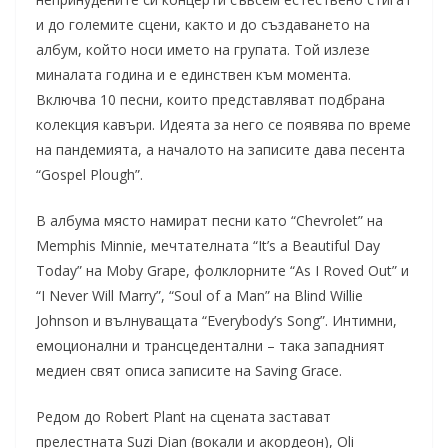
и до големите сцени, както и до създаването на
албум, който носи името на групата. Той излезе
миналата година и е единствен към момента.
Включва 10 песни, които представляват подбрана
колекция кавъри. Идеята за него се появява по време
на пандемията, а началото на записите дава песента
“Gospel Plough”.
В албума място намират песни като “Chevrolet” на
Memphis Minnie, мечтателната “It’s a Beautiful Day
Today” на Moby Grape, фолклорните “As I Roved Out” и
“I Never Will Marry”, “Soul of a Man” на Blind Willie
Johnson и вълнуващата “Everybody’s Song”. Интимни,
емоционални и трансцедентални – така западният
медиен свят описа записите на Saving Grace.
Редом до Robert Plant на сцената застават
прелестната Suzi Dian (вокали и акордеон), Oli